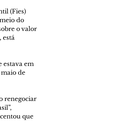
l (Fies) 
 meio do 
obre o valor 
 está 
e estava em 
 maio de 
o renegociar 
il”, 
scentou que 