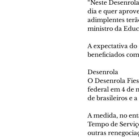
“Neste Desenrol
dia e quer aprove
adimplentes terão
ministro da Educ
A expectativa do
beneficiados com
Desenrola
O Desenrola Fies
federal em 4 de 
de brasileiros e 
A medida, no ent
Tempo de Serviço
outras renegocia