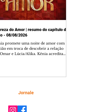
reza do Amor | resumo do capítulo de
o - 08/08/2026
nia promete uma noite de amor com
tião em troca de descobrir a relação
 Omar e Lúcia/Alika. Kênia acredita
inta esteja mesmo ao lado de Jendal, e
o convite para jantar com os dois.
 desabafa com Casemiro e conta que
ília de Lúcia/Alika tem uma dívida
mar. Ana Maria vai à casa de Manoel
estratada por Fortunato. José e Omar
tam sobre a possível jazida de
Siga
Jornale
tênio na região. Virgínia provoca
nes na frente de Marta. Binta s