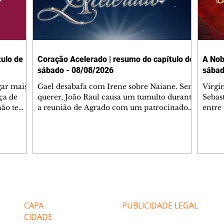
ulo de
Coração Acelerado | resumo do capítulo de
A Nob
sábado - 08/08/2026
sábad
gar mais
Gael desabafa com Irene sobre Naiane. Sem
Virgí
ça de
querer, João Raul causa um tumulto durante
Sebas
 não tem
a reunião de Agrado com um patrocinador.
entre
ia.
Zilá orienta Osmar a seguir Cinara, que
que B
ão de
percebe a movimentação e alerta Ronei.
nega 
ntino
Palhares confronta Cinara sobre a
Tonho
aproximação com Ronei. Eduarda pensa
a fam
una no
em pedir a Valéria para ficar com Sol. Gael
com O
a. Dora
decide terminar com Naiane. João Raul
e é d
m
inventa para Agrado que não está
comen
Editorias
Editais Certificados
Lyris
conseguindo conviver com seu sucesso, e
tungs
urante de
termina o relacionamento dos dois.
Dióge
CAPA
PUBLICIDADE LEGAL
CIDADE