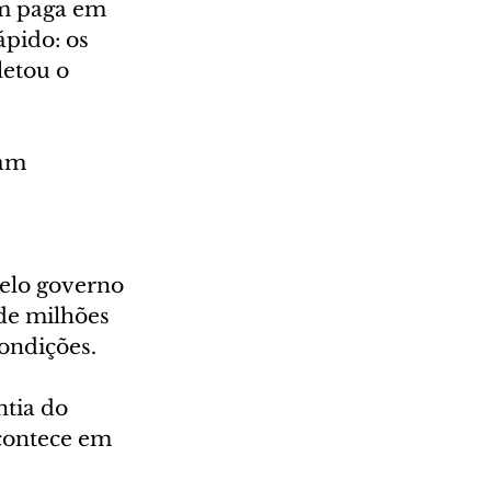
m paga em 
ápido: os 
etou o 
am 
elo governo 
de milhões 
condições.
tia do 
contece em 