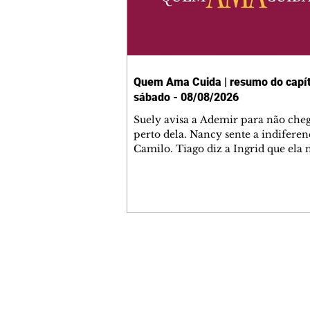
Quem Ama Cuida | resumo do capít
sábado - 08/08/2026
Suely avisa a Ademir para não che
perto dela. Nancy sente a indiferen
Camilo. Tiago diz a Ingrid que ela
competência para presidir a joalher
André conta a Pedro que a associaç
advogados expulsou Ademir. Laure
contrata Adriana para servir no
restaurante. Adriana vê Pedro e Br
restaurante. Bruna provoca Adrian
pede ajuda a André para marcar u
Contato comercial
encontro com Suely. Adriana diz a 
mmjornale@gmail.com
que está feliz trabalhando no resta
Telefone: (41) 99978-9956
Nanc