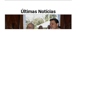
Últimas Notícias
Sandro Alex e Rafael Greca
participam de festas
tradicionais em Jaguariaíva
e Siqueira Campos
06/08/2026 O candidato do PSD
ao Governo do Paraná, Sandro
Alex, e o candidato a vice-
governador, Rafael Greca (MDB)
participaram de duas grandes