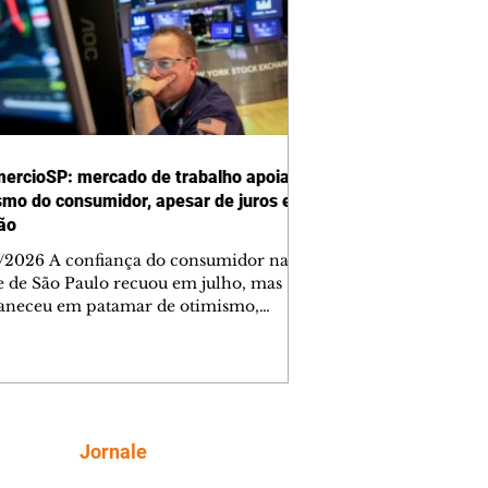
ercioSP: mercado de trabalho apoia
smo do consumidor, apesar de juros e
ção
/2026 A confiança do consumidor na
e de São Paulo recuou em julho, mas
neceu em patamar de otimismo,
ntada pelo mercado de trabalho. Ainda
, a combinação de juros elevados,
ção concentrada em itens essenciais e
comprometimento da renda vem
do as famílias a adotar uma postura
criteriosa nas decisões de compra,
Siga
Jornale
do a Federação do Comércio de Bens,