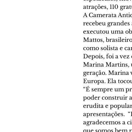
atrações, 110 grat
A Camerata Antiq
recebeu grandes a
executou uma obra
Mattos, brasilei
como solista e c
Depois, foi a ve
Marina Martins, 
geração. Marina 
Europa. Ela toco
“É sempre um pra
poder construir 
erudita e popular
apresentações.  
agradecemos a c
que somos bem re