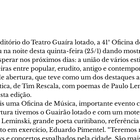
tório do Teatro Guaíra lotado, a 41ª Oficina 
na noite desta quinta-feira (25/1) dando most
perar nos próximos dias: a união de vários esti
iras entre popular, erudito, antigo e contempo
de abertura, que teve como um dos destaques a 
tica, de Tim Rescala, com poemas de Paulo Lem
ta edição.
uma Oficina de Música, importante evento cu
rtura tivemos o Guairão lotado e com um mote 
Leminski, grande poeta curitibano, referência 
ito em exercício, Eduardo Pimentel. “Teremos 
s e concertos espalhados pela cidade. São mai