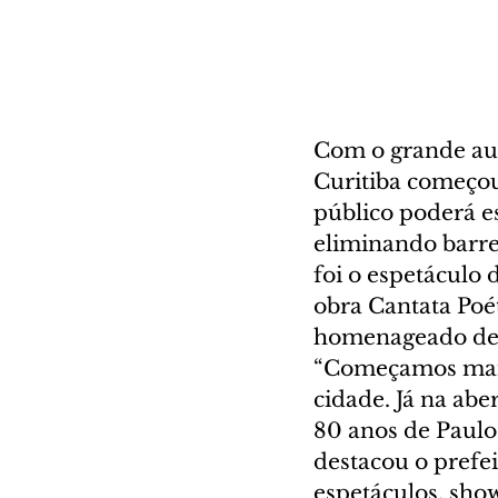
Com o grande audi
Curitiba começou 
público poderá es
eliminando barre
foi o espetáculo 
obra Cantata Poé
homenageado des
“Começamos mais 
cidade. Já na abe
80 anos de Paulo 
destacou o prefe
espetáculos, show