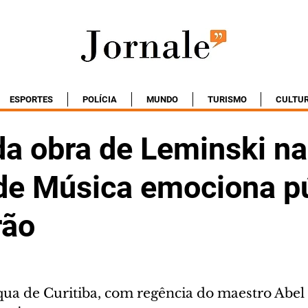
ESPORTES
POLÍCIA
MUNDO
TURISMO
CULTU
da obra de Leminski na
 de Música emociona p
rão
ua de Curitiba, com regência do maestro Abel