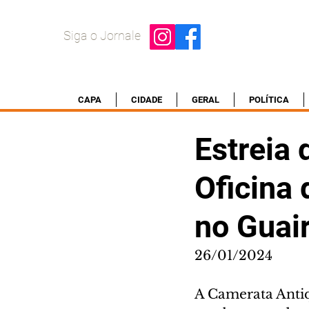
Siga o Jornale
CAPA
CIDADE
GERAL
POLÍTICA
Estreia 
Oficina
no Guai
26/01/2024
A Camerata Antiq