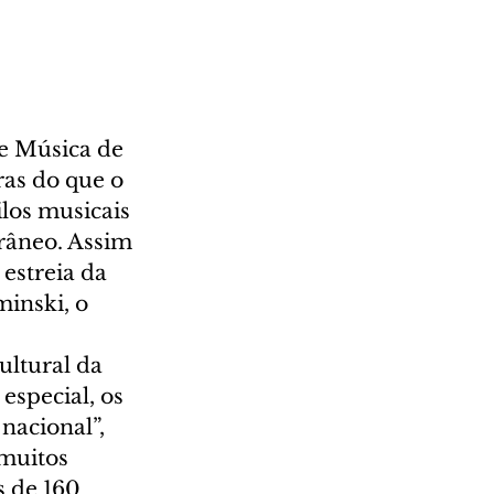
de Música de 
ras do que o 
los musicais 
râneo. Assim 
estreia da 
inski, o 
ltural da 
especial, os 
nacional”, 
muitos 
s de 160 