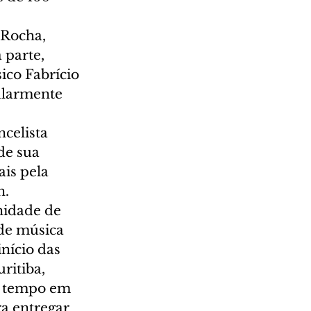
 Rocha, 
 parte, 
ico Fabrício 
ularmente 
celista 
de sua 
is pela 
n.
nidade de 
de música 
nício das 
ritiba, 
o tempo em 
a entregar 