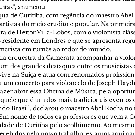
uitas”, anunciou.
ua de Curitiba, com regência do maestro Abel
rtistas do meio erudito e popular. Na primeira
 de Heitor Villa-Lobos, com o violonista cláss
ro residente em Londres e que se apresenta reg
amerista em turnês ao redor do mundo.
z da orquestra da Camerata acompanhar a violon
um dos grandes destaques entre os musicistas 
vive na Suíça e atua com renomados profissiona
u um concerto para violoncelo de Joseph Hayd
zer abrir essa Oficina de Música, pela oportu
aquele que é um dos mais tradicionais eventos 
 do Brasil”, declarou o maestro Abel Rocha no i
“Em nome de todos os professores que vem a Cu
idade de Curitiba pelo acolhimento. Ao mesm
cebidos pelo nosso trabalho, estamos aqui par