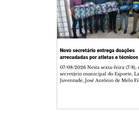
Novo secretário entrega doações
arrecadadas por atletas e técnicos
07/08/2026 Nesta sexta-feira (7/8),
secretário municipal do Esporte, L
Juventude, José Antônio de Melo Fi
a entrega de 5.873 fraldas geriátrica
arrecadadas durante a Campanha 
Atenção à Pessoa Idosa à Fundação
Social (FAS). A doação é uma contr
social de atletas, paratletas, técnicos
instituições contemplados pela Lei
Municipal de Incentivo ao Esporte.
Contato comercial
fraldas serão destinadas às unidade
mmjornale@gmail.com
que atendem pessoas idosas e tam