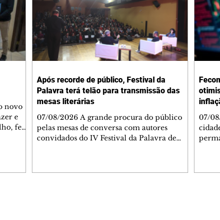
Após recorde de público, Festival da
Fecom
Palavra terá telão para transmissão das
otimi
mesas literárias
infla
 o novo
azer e
07/08/2026 A grande procura do público
07/08
lho, fez
pelas mesas de conversa com autores
cidad
s
convidados do IV Festival da Palavra de
perma
de
Curitiba levou a Fundação Cultural de
suste
 de Ação
Curitiba a ampliar a estrutura do evento. A
assim
apartida
partir desta sexta-feira (7/8), um telão com
infla
 e
transmissão simultânea será instalado na
alto 
área externa, ao lado do Teatro do
levan
 As
Memorial de Curitiba, para que mais
mais 
Editorias
Editais Certificados
s da FAS
pessoas possam acompanhar gratuitamente
segun
bém