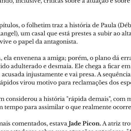
ndo, inclusive, críticas sobre a atuação e sobr
ítulos, o folhetim traz a história de Paula (Dé
ngel), um casal que está prestes a subir ao alta
 vive o papel da antagonista.
a, ela envenena a amiga; porém, o plano dá er
ido adulterado e desmaia. Ele chega a ficar em
 acusada injustamente e vai presa. A sequência
ápidos virou motivo para reclamações dos esp
 considerou a história "rápida demais", com m
em tempo para assimilar o que realmente ocorre
mais comentados, estava 
Jade Picon.
 A atriz tr