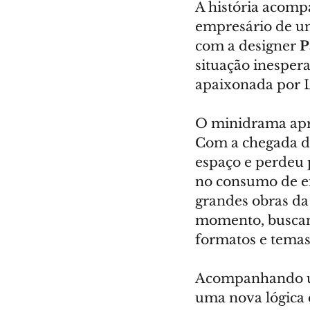
A história acomp
empresário de um
com a designer 
P
situação inespera
apaixonada por L
O minidrama apr
Com a chegada da
espaço e perdeu p
no consumo de en
grandes obras da
momento, buscand
formatos e temas
Acompanhando um
uma nova lógica 