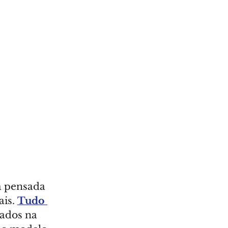
la pensada 
is. 
Tudo 
ados na 