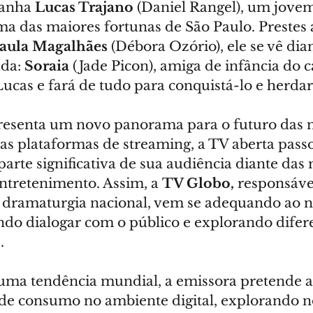
anha 
Lucas Trajano
 (Daniel Rangel), um jovem
a das maiores fortunas de São Paulo. Prestes a
aula Magalhães
 (Débora Ozório), ele se vê di
da: 
Soraia
 (Jade Picon), amiga de infância do ca
ucas e fará de tudo para conquistá-lo e herdar
esenta um novo panorama para o futuro das n
s plataformas de streaming, a TV aberta passo
arte significativa de sua audiência diante da
tretenimento. Assim, a 
TV Globo,
 responsáve
 dramaturgia nacional, vem se adequando ao 
o dialogar com o público e explorando difere
.
a tendência mundial, a emissora pretende al
de consumo no ambiente digital, explorando n