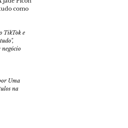
 Jade Picon 
 tudo como 
 TikTok e 
tudo",
 negócio 
 por Uma 
ulos na 