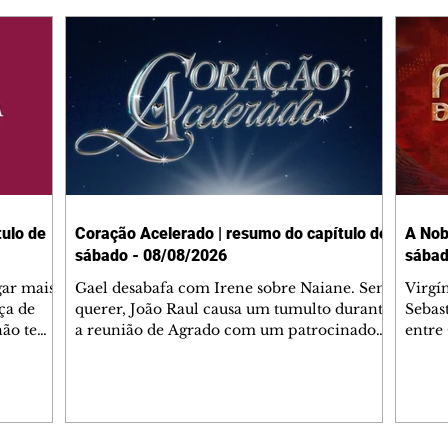
ulo de
Coração Acelerado | resumo do capítulo de
A Nob
sábado - 08/08/2026
sábad
gar mais
Gael desabafa com Irene sobre Naiane. Sem
Virgí
ça de
querer, João Raul causa um tumulto durante
Sebas
 não tem
a reunião de Agrado com um patrocinador.
entre
ia.
Zilá orienta Osmar a seguir Cinara, que
que B
ão de
percebe a movimentação e alerta Ronei.
nega 
ntino
Palhares confronta Cinara sobre a
Tonho
aproximação com Ronei. Eduarda pensa
a fam
una no
em pedir a Valéria para ficar com Sol. Gael
com O