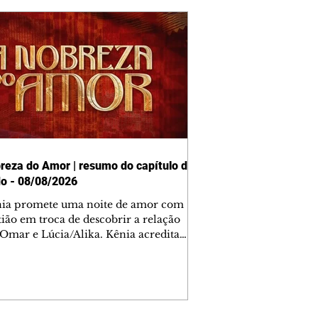
reza do Amor | resumo do capítulo de
o - 08/08/2026
nia promete uma noite de amor com
tião em troca de descobrir a relação
 Omar e Lúcia/Alika. Kênia acredita
inta esteja mesmo ao lado de Jendal, e
o convite para jantar com os dois.
 desabafa com Casemiro e conta que
ília de Lúcia/Alika tem uma dívida
mar. Ana Maria vai à casa de Manoel