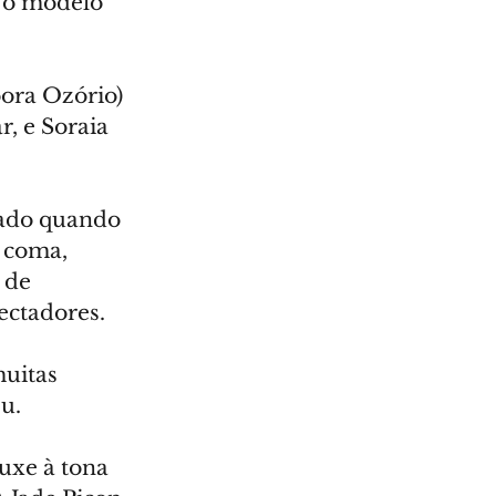
e o modelo 
bora Ozório) 
r, e Soraia 
rado quando 
 coma, 
 de 
ectadores.
uitas 
u.
ouxe à tona 