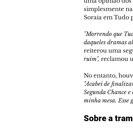
uma opinião dos e
simplesmente nas
Soraia em Tudo 
"Morrendo que Tud
daqueles dramas al
reiterou uma seg
ruim",
 reclamou u
No entanto, houve
"Acabei de finaliza
Segunda Chance e e
minha mesa. Esse g
Sobre a tra