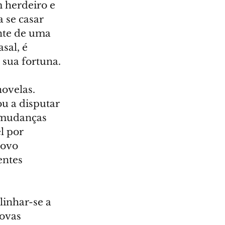
 herdeiro e 
 se casar 
ante de uma 
sal, é 
 sua fortuna.
ovelas. 
u a disputar 
s mudanças 
l por 
novo 
ntes 
inhar-se a 
ovas 