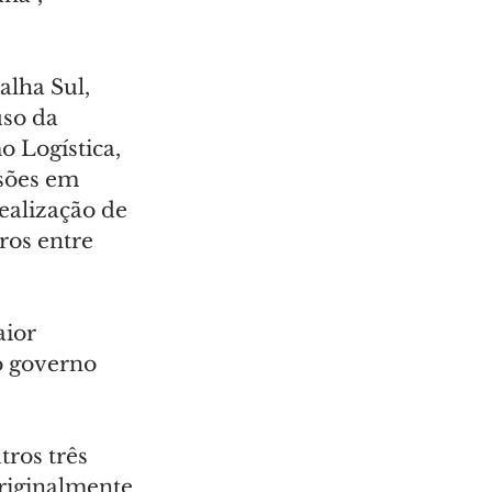
lha Sul, 
so da 
 Logística, 
sões em 
ealização de 
ros entre 
ior 
o governo 
ros três 
riginalmente 