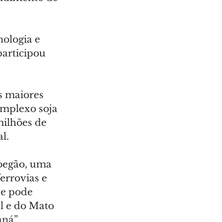
ologia e 
articipou 
s maiores 
omplexo soja 
ilhões de 
l.
oegão, uma 
errovias e 
e pode 
l e do Mato 
ná”, 