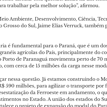
ara trabalhar pela melhor solução”, afirmou.
Meio Ambiente, Desenvolvimento, Ciência, Tecn
 Grosso do Sul, Jaime Elias Verruck, também p
ria é fundamental para o Paraná, que é um do
granéis agrícolas do País, principalmente do c
o Porto de Paranaguá movimenta perto de 70 m
o, com cerca de 15 milhões da carga nesse moda
r nessa questão. Já estamos construindo o M
$ 590 milhões, para agilizar o transporte por f
sestatização da Ferroeste em andamento, o qu
stimentos no Estado. A união dos estados do Su
rtalece o projeto de expansão do modal do Para