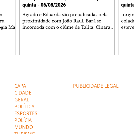
quinta - 06/08/2026
quint
m
Agrado e Eduarda são prejudicadas pela
Jorgi
ra
proximidade com João Raul. Bará se
colad
ogia Mau
incomoda com o ciúme de Talita. Cinara
estev
e Rafael
desabafa com Ronei e decide passar uns
infor
dias na casa de Palhares. Agrado pede para
e pro
 casal.
ter uma conversa com Eduarda. Janete
Iran 
 de
confronta Zilá, que garante à irmã que não
Monal
o marido
conhece Verônica. Ronei reconhece uma
Dióge
 seu
possível bolsa de Zilá entre os pertences de
olhei
l
Verônica, e liga para Cinara. Agrado pensa
Verôn
Editorias
Editais Certificados
ntar no
em desfazer sua dupla com Eduarda para
praia
 o
ajudar João Raul sem prejudicar a amiga.
Suele
CAPA
PUBLICIDADE LEGAL
fugir 
CIDADE
GERAL
POLÍTICA
ESPORTES
POLÍCIA
MUNDO