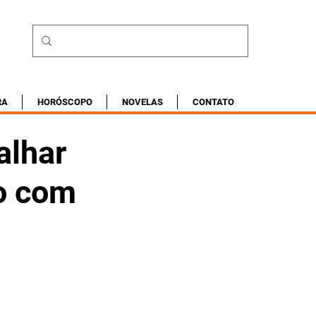
RA
HORÓSCOPO
NOVELAS
CONTATO
alhar
to com