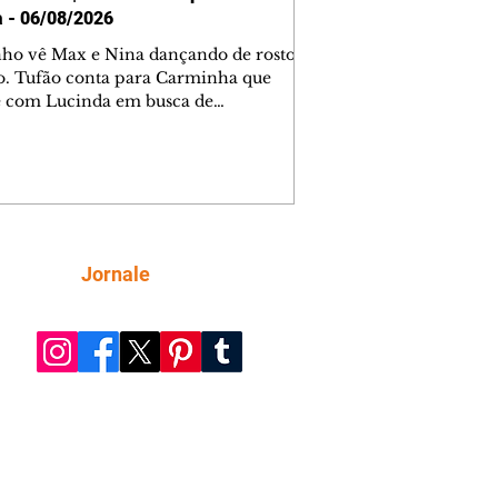
a - 06/08/2026
nho vê Max e Nina dançando de rosto
o. Tufão conta para Carminha que
e com Lucinda em busca de
mações sobre Rita. Nina despista Max
cura Jorginho, mas não o encontra.
se muda para a casa de Jorginho.
isa pensa em reconquistar Silas.
nes diz a Roni e Leandro que o
ro Tavinho Nunes assistirá ao jogo.
ica e Noêmia perseguem Cadinho na
Siga
Jornale
 deserta. Dolores sugere que Roni peça
n em casamento. Cadinho consegue
da praia