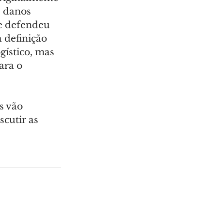
 danos 
e defendeu 
 definição 
ístico, mas 
ara o 
s vão 
cutir as 