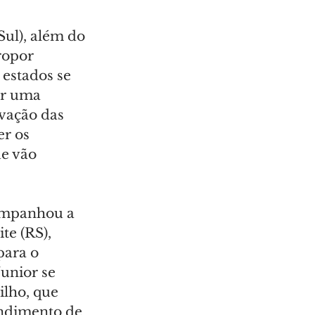
Sul), além do 
ropor 
 estados se 
ar uma 
ovação das 
r os 
e vão 
companhou a 
e (RS), 
para o 
unior se 
lho, que 
ndimento de 