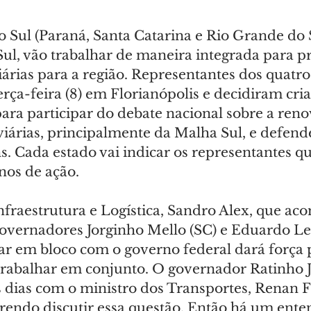
o Sul (Paraná, Santa Catarina e Rio Grande do 
ul, vão trabalhar de maneira integrada para p
árias para a região. Representantes dos quatro
rça-feira (8) em Florianópolis e decidiram cri
para participar do debate nacional sobre a ren
iárias, principalmente da Malha Sul, e defende
. Cada estado vai indicar os representantes qu
nos de ação.
Infraestrutura e Logística, Sandro Alex, que a
overnadores Jorginho Mello (SC) e Eduardo Leit
har em bloco com o governo federal dará força 
trabalhar em conjunto. O governador Ratinho J
 dias com o ministro dos Transportes, Renan Fi
endo discutir essa questão. Então há um ente