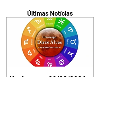
Últimas Notícias
Horóscopo - 09/08/2026
Tenha seu Mapa Astral de
nascimento, o Mapa astral do Ano
de 2026 e 2027, o que os planetas
indicam para o seu: Trabalho,
Amor, Dinheiro, Saúde e Família.
Estudo com 35 páginas. Adquira
já através da nossa loja virtual ou