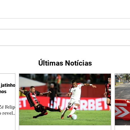
Últimas Notícias
jatinho
lhos
é Felipe
 revelar
ronave.
-feira,