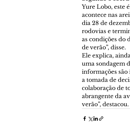
Yure Lobo, este 
acontece nas arei
dia 28 de dezemb
rodovias e termi
as condições do d
de verão”, disse.
Ele explica, ain
uma sondagem de 
informações são i
a tomada de decis
colaboração de t
abrangente da av
verão”, destacou.