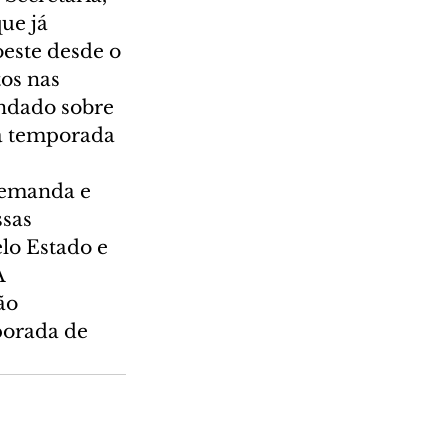
ue já 
oeste desde o 
os nas 
undado sobre 
 a temporada 
demanda e 
sas 
lo Estado e 
A 
ão 
porada de 