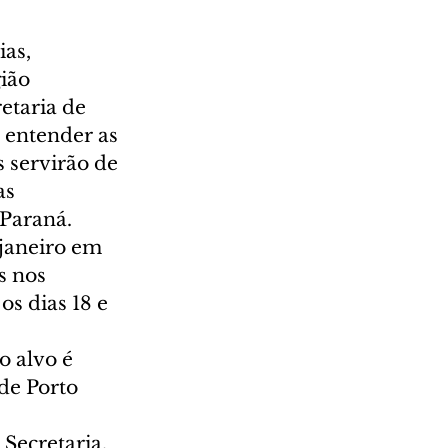
as, 
ião 
etaria de 
 entender as 
s servirão de 
as 
 Paraná. 
janeiro em 
s nos 
s dias 18 e 
 
 alvo é 
de Porto 
Secretaria, 