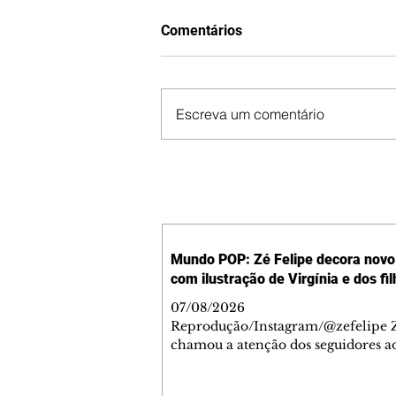
Comentários
Escreva um comentário
Mundo POP: Zé Felipe decora novo 
com ilustração de Virgínia e dos fi
07/08/2026
Reprodução/Instagram/@zefelipe Z
chamou a atenção dos seguidores ao
um detalhe especial de sua nova ae
O cantor compartilhou nesta quinta