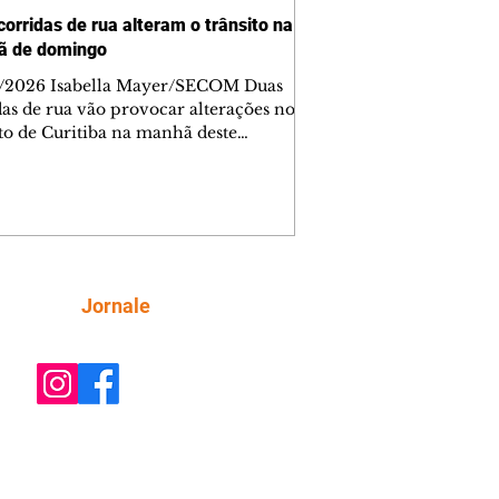
corridas de rua alteram o trânsito na
ã de domingo
/2026 Isabella Mayer/SECOM Duas
das de rua vão provocar alterações no
ito de Curitiba na manhã deste
go (9/8). As mudanças começam às
e afetam principalmente as regiões do
m das Américas e do Água Verde.
es de trânsito e monitores farão o
anhamento das provas. A orientação
a que os motoristas programem os
camentos com antecedência,
Siga
Jornale
tem a sinalização provisória e as
ações dos agentes de trânsito,
ando rotas al