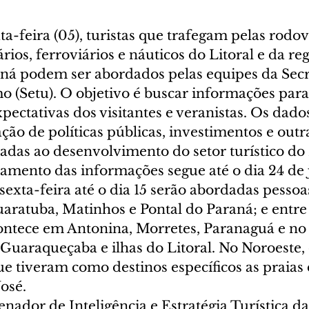
ta-feira (05), turistas que trafegam pelas rodovi
rios, ferroviários e náuticos do Litoral e da reg
ná podem ser abordados pelas equipes da Secr
o (Setu). O objetivo é buscar informações para
pectativas dos visitantes e veranistas. Os dado
ção de políticas públicas, investimentos e outr
nadas ao desenvolvimento do setor turístico do
tamento das informações segue até o dia 24 de 
 sexta-feira até o dia 15 serão abordadas pessoa
ratuba, Matinhos e Pontal do Paraná; e entre o
contece em Antonina, Morretes, Paranaguá e no
uaraqueçaba e ilhas do Litoral. No Noroeste, o
e tiveram como destinos específicos as praias 
José.
ador de Inteligência e Estratégia Turística da 