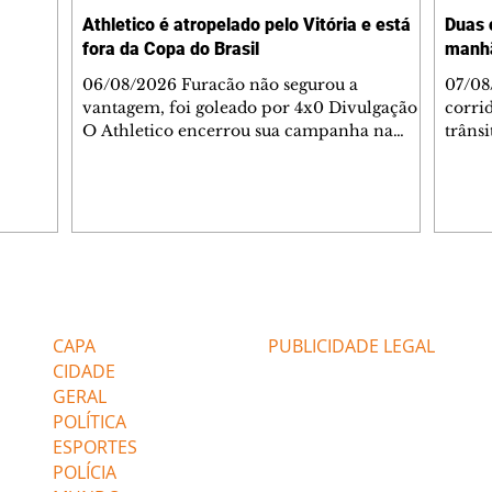
rido e
Athletico é atropelado pelo Vitória e está
Duas 
o espaço
fora da Copa do Brasil
manh
inia
veram
06/08/2026 Furacão não segurou a
07/08
sé
vantagem, foi goleado por 4x0 Divulgação
corri
s
O Athletico encerrou sua campanha na
trâns
 entre
Copa do Brasil nesta quinta-feira (6), em
domin
uma noite infeliz em Salvador (BA). O time
5h30 
paranaense foi superado por 4×0 pelo
Jardi
Vitória, no Barradão, e viu derreter a
Agent
vantagem de dois gols que levou da Arena
acomp
da Baixada. A equipe baiana marcou dois
é par
gols em cada tempo. Renê e Erick
deslo
Editorias
Editais Certificados
balançaram a rede no primeiro. Renê e
respei
Marinho fecharam a conta no segundo.
orient
CAPA
PUBLICIDADE LEGAL
Superado por 4×
utiliz
CIDADE
GERAL
POLÍTICA
ESPORTES
POLÍCIA