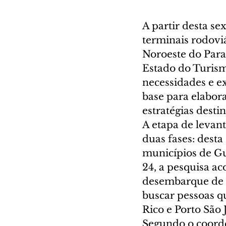
A partir desta sex
terminais rodoviá
Noroeste do Para
Estado do Turism
necessidades e ex
base para elabora
estratégias desti
A etapa de levan
duas fases: desta
municípios de Gua
24, a pesquisa a
desembarque de G
buscar pessoas qu
Rico e Porto São 
Segundo o coorden