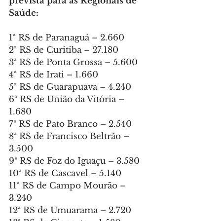
prevista para as Regionais de 
Saúde:
1ª RS de Paranaguá – 2.660
2ª RS de Curitiba – 27.180
3ª RS de Ponta Grossa – 5.600
4ª RS de Irati – 1.660
5ª RS de Guarapuava – 4.240
6ª RS de União da Vitória – 
1.680
7ª RS de Pato Branco – 2.540
8ª RS de Francisco Beltrão – 
3.500
9ª RS de Foz do Iguaçu – 3.580
10ª RS de Cascavel – 5.140
11ª RS de Campo Mourão – 
3.240
12ª RS de Umuarama – 2.720