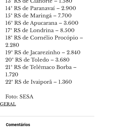
13ª RS de Cianorte – 1.580
14ª RS de Paranavaí – 2.900
15ª RS de Maringá – 7.700
16ª RS de Apucarana – 3.600
17ª RS de Londrina – 8.500
18ª RS de Cornélio Procópio – 
2.280
19ª RS de Jacarezinho – 2.840
20ª RS de Toledo – 3.680
21ª RS de Telêmaco Borba – 
1.720
22ª RS de Ivaiporã – 1.360
Foto: SESA
GERAL
Comentários