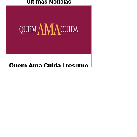
Últimas Notícias
Quem Ama Cuida | resumo
do capítulo de quinta -
06/08/2026
Pedro percebe que Bruna tomou
um remédio para dormir. Joel
demonstra interesse por Adriana.
Fernando elogia Mau Mau. Bia
não gosta quando Brigitte e
Rafael se sentam à mesa com ela
e César, atrapalhando o jantar