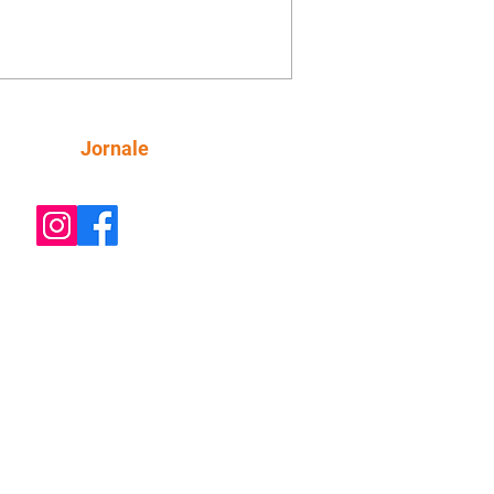
inta esteja mesmo ao lado de Jendal, e
o convite para jantar com os dois.
 desabafa com Casemiro e conta que
ília de Lúcia/Alika tem uma dívida
mar. Ana Maria vai à casa de Manoel
estratada por Fortunato. José e Omar
tam sobre a possível jazida de
Siga
Jornale
tênio na região. Virgínia provoca
nes na frente de Marta. Binta s