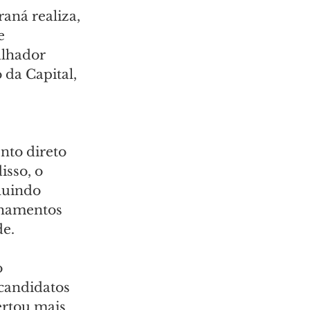
aná realiza, 
e 
alhador 
 da Capital, 
to direto 
isso, o 
luindo 
nhamentos 
de.
 
candidatos 
rtou mais 