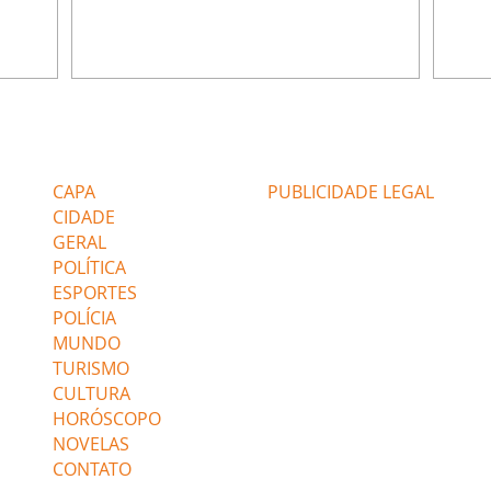
ia.
Zilá orienta Osmar a seguir Cinara, que
que B
ão de
percebe a movimentação e alerta Ronei.
nega 
ntino
Palhares confronta Cinara sobre a
Tonho
aproximação com Ronei. Eduarda pensa
a fam
una no
em pedir a Valéria para ficar com Sol. Gael
com O
a. Dora
decide terminar com Naiane. João Raul
e é d
m
inventa para Agrado que não está
comen
Editorias
Editais Certificados
Lyris
conseguindo conviver com seu sucesso, e
tungs
urante de
termina o relacionamento dos dois.
Dióge
CAPA
PUBLICIDADE LEGAL
CIDADE
GERAL
POLÍTICA
ESPORTES
POLÍCIA
MUNDO
TURISMO
CULTURA
HORÓSCOPO
NOVELAS
CONTATO