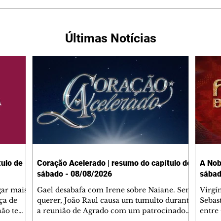
Últimas Notícias
ulo de
Coração Acelerado | resumo do capítulo de
A Nob
sábado - 08/08/2026
sábad
gar mais
Gael desabafa com Irene sobre Naiane. Sem
Virgí
ça de
querer, João Raul causa um tumulto durante
Sebas
 não tem
a reunião de Agrado com um patrocinador.
entre