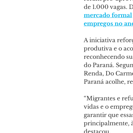
de 1.000 vagas. D
mercado formal
empregos no an
A iniciativa ref
produtiva e o ac
reconhecendo sua
do Paraná. Segund
Renda, Do Carmo,
Paraná acolhe, re
“Migrantes e ref
vidas e o empreg
garantir que ess
principalmente, à
destacou.