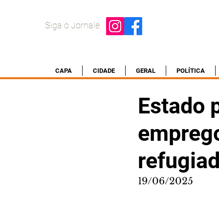
Siga o Jornale
CAPA
CIDADE
GERAL
POLÍTICA
Estado 
emprego
refugia
19/06/2025