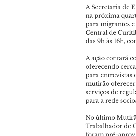
A Secretaria de E
na próxima quart
para migrantes e
Central de Curiti
das 9h às 16h, co
A ação contará c
oferecendo cerc
para entrevistas 
mutirão oferecer
serviços de regu
para a rede socio
No último Mutirã
Trabalhador de Cu
foram pré-aprova