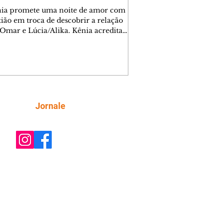
nia promete uma noite de amor com
tião em troca de descobrir a relação
 Omar e Lúcia/Alika. Kênia acredita
inta esteja mesmo ao lado de Jendal, e
o convite para jantar com os dois.
 desabafa com Casemiro e conta que
ília de Lúcia/Alika tem uma dívida
mar. Ana Maria vai à casa de Manoel
estratada por Fortunato. José e Omar
tam sobre a possível jazida de
Siga
Jornale
tênio na região. Virgínia provoca
nes na frente de Marta. Binta s