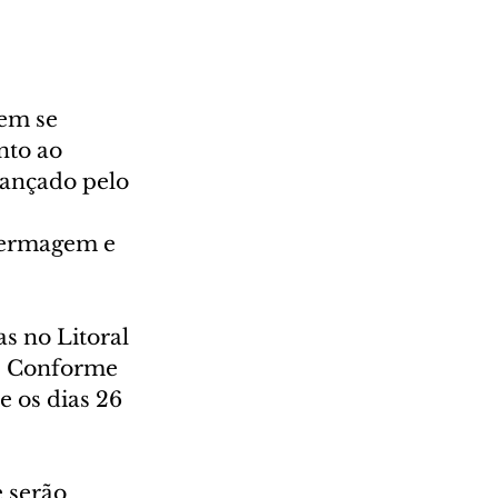
em se 
nto ao 
lançado pelo 
fermagem e 
s no Litoral 
á. Conforme 
e os dias 26 
 serão 