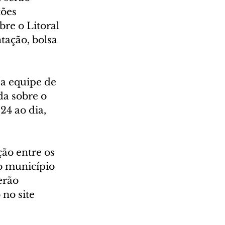
ões 
re o Litoral 
ação, bolsa 
 a equipe de 
a sobre o 
24 ao dia, 
o entre os 
o município 
erão 
no site 