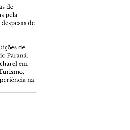
as de 
s pela 
 despesas de 
ições de 
do Paraná. 
charel em 
Turismo, 
periência na 