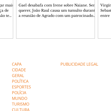
gar mais
Gael desabafa com Irene sobre Naiane. Sem
Virgí
ça de
querer, João Raul causa um tumulto durante
Sebas
 não tem
a reunião de Agrado com um patrocinador.
entre
ia.
Zilá orienta Osmar a seguir Cinara, que
que B
ão de
percebe a movimentação e alerta Ronei.
nega 
ntino
Palhares confronta Cinara sobre a
Tonho
aproximação com Ronei. Eduarda pensa
a fam
una no
em pedir a Valéria para ficar com Sol. Gael
com O
a. Dora
decide terminar com Naiane. João Raul
e é d
m
inventa para Agrado que não está
comen
Editorias
Editais Certificados
Lyris
conseguindo conviver com seu sucesso, e
tungs
urante de
termina o relacionamento dos dois.
Dióge
CAPA
PUBLICIDADE LEGAL
CIDADE
GERAL
POLÍTICA
ESPORTES
POLÍCIA
MUNDO
TURISMO
CULTURA