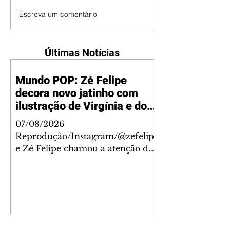
Escreva um comentário
Últimas Notícias
Mundo POP: Zé Felipe
decora novo jatinho com
ilustração de Virgínia e dos
filhos
07/08/2026
Reprodução/Instagram/@zefelip
e Zé Felipe chamou a atenção dos
seguidores ao revelar um detalhe
especial de sua nova aeronave. O
cantor compartilhou nesta
quinta-feira, 6, registros do
jatinho recém-adquirido e
mostrou que decidiu personalizar