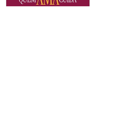
Quem Ama Cuida | resumo
do capítulo de sábado -
08/08/2026
Suely avisa a Ademir para não
chegar mais perto dela. Nancy
sente a indiferença de Camilo.
Tiago diz a Ingrid que ela não
tem competência para presidir a
joalheria. André conta a Pedro
que a associação de advogados
expulsou Ademir. Laurentino
contrata Adriana para servir no
restaurante. Adriana vê Pedro e
Bruna no restaurante. Bruna