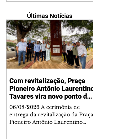
Últimas Notícias
Com revitalização, Praça
Pioneiro Antônio Laurentino
Tavares vira novo ponto de
encontro para famílias e
06/08/2026 A cerimônia de
moradores do Jardim
entrega da revitalização da Praça
Liberdade
Pioneiro Antônio Laurentino
Tavares, localizada no
cruzamento da Avenida dos