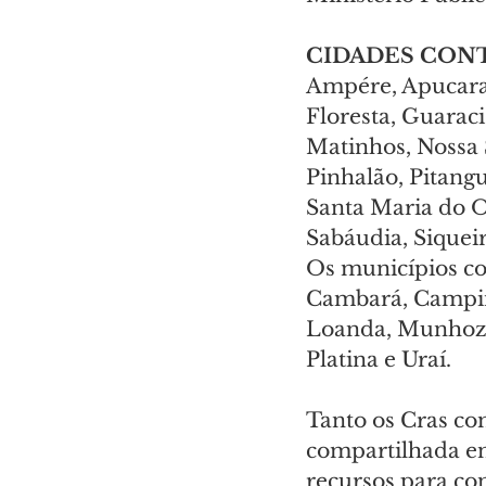
CIDADES CON
Ampére, Apucarana
Floresta, Guaraci
Matinhos, Nossa 
Pinhalão, Pitangu
Santa Maria do Oe
Sabáudia, Siqueir
Os municípios co
Cambará, Campina
Loanda, Munhoz 
Platina e Uraí.
Tanto os Cras co
compartilhada en
recursos para con