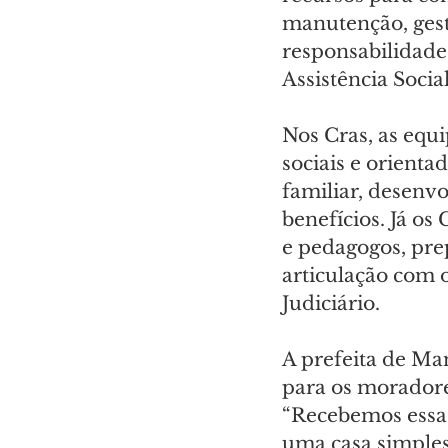
manutenção, gest
responsabilidade
Assistência Social
Nos Cras, as equi
sociais e orient
familiar, desenvo
benefícios. Já os
e pedagogos, prep
articulação com o
Judiciário. 
A prefeita de Ma
para os moradore
“Recebemos essa 
uma casa simples