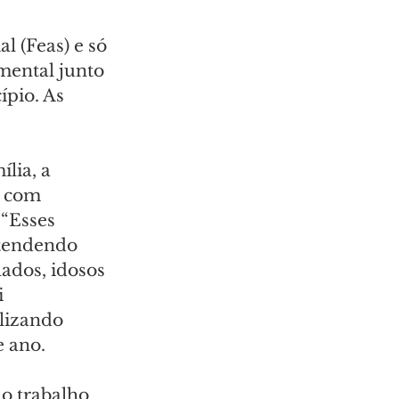
l (Feas) e só 
ental junto 
pio. As 
lia, a 
o com 
“Esses 
atendendo 
lados, idosos 
i
lizando 
e ano.