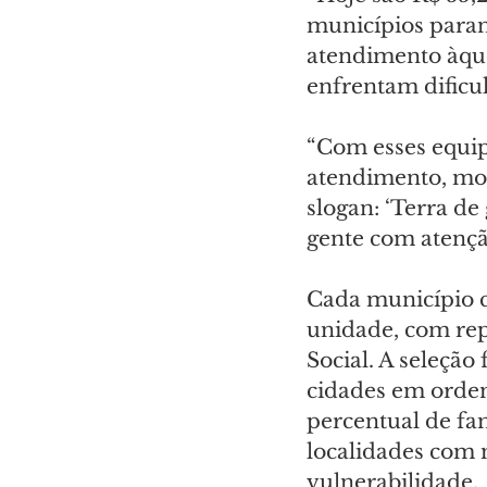
municípios paran
atendimento àque
enfrentam dificul
“Com esses equip
atendimento, mos
slogan: ‘Terra de
gente com atençã
Cada município c
unidade, com rep
Social. A seleção 
cidades em ordem
percentual de fam
localidades com 
vulnerabilidade.