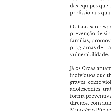
das equipes que 
profissionais qua
Os Cras são respo
prevenção de sit
famílias, promov
programas de tr
vulnerabilidade. 
Já os Creas atuam
indivíduos que t
graves, como viol
adolescentes, tra
forma preventiva,
direitos, com atu
Ministério Públic