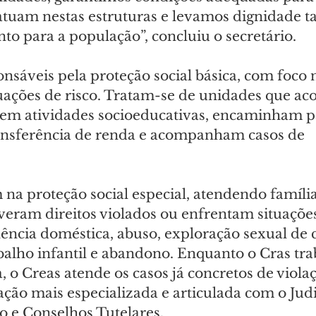
atuam nestas estruturas e levamos dignidade ta
nto para a população”, concluiu o secretário.
nsáveis pela proteção social básica, com foco 
uações de risco. Tratam-se de unidades que ac
em atividades socioeducativas, encaminham p
ansferência de renda e acompanham casos de 
 na proteção social especial, atendendo família
iveram direitos violados ou enfrentam situaçõe
ência doméstica, abuso, exploração sexual de c
balho infantil e abandono. Enquanto o Cras tra
 o Creas atende os casos já concretos de viola
ação mais especializada e articulada com o Judic
o e Conselhos Tutelares.