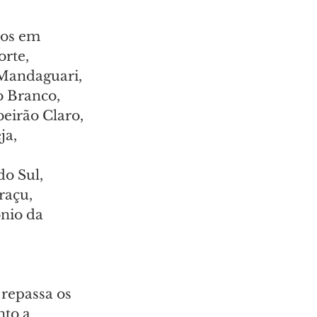
dos em 
rte, 
 Mandaguari, 
o Branco, 
eirão Claro, 
ja, 
o Sul, 
açu, 
nio da 
repassa os 
nto a 