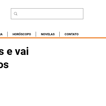
RA
HORÓSCOPO
NOVELAS
CONTATO
 e vai
os