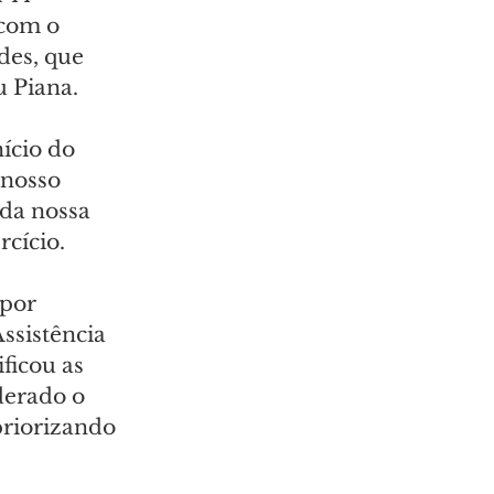
com o 
des, que 
u Piana.
ício do 
nosso 
 da nossa 
cício.
por 
ssistência 
ficou as 
derado o 
priorizando 