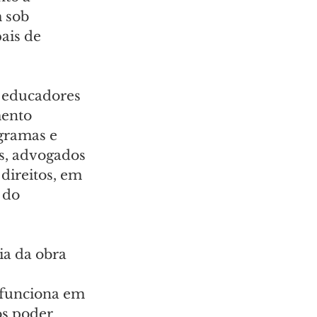
 sob 
ais de 
, educadores 
mento 
gramas e 
is, advogados 
direitos, em 
 do 
ia da obra 
 
 funciona em 
s poder 