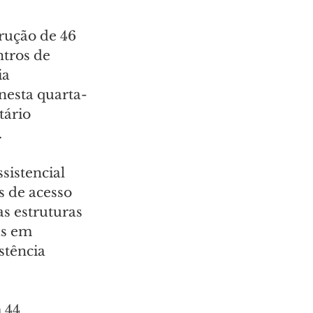
rução de 46 
tros de 
ia 
 nesta quarta-
tário 
.
sistencial 
s de acesso 
as estruturas 
s em 
stência 
 44 