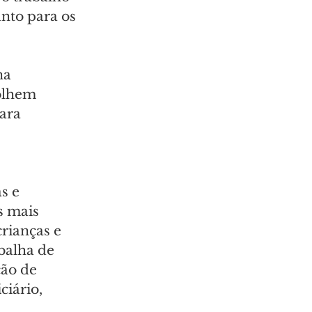
nto para os 
na 
olhem 
ara 
s e 
s mais 
rianças e 
balha de 
ção de 
iário, 