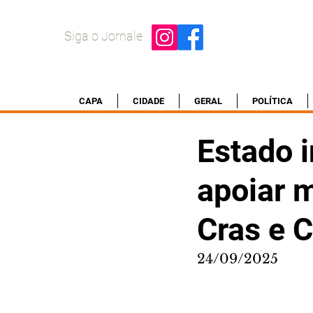
Siga o Jornale
CAPA
CIDADE
GERAL
POLÍTICA
Estado i
apoiar 
Cras e 
24/09/2025