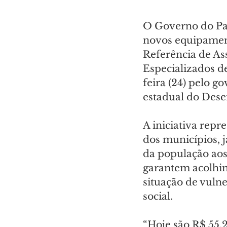
O Governo do Par
novos equipamento
Referência de Ass
Especializados de
feira (24) pelo g
estadual do Dese
A iniciativa repr
dos municípios, j
da população aos 
garantem acolhi
situação de vuln
social. 
“Hoje são R$ 55,