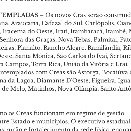
TEMPLADAS 
– Os novos Cras serão construí
, Araucária, Cafezal do Sul, Carlópolis, Ciano
, Iracema do Oeste, Irati, Itambaracá, Itambé,
Senhora das Graças, Nova Tebas, Palmital, Pat
eiras, Planalto, Rancho Alegre, Ramilândia, Rib
ste, Santa Mônica, São Carlos do Ivaí, Sertane
a Campos, Terra Rica, União da Vitória e Uraí. 
ntemplados com Creas são Astorga, Bocaiúva d
 da Lagoa, Diamante D'Oeste, Figueira, Iguar
de Melo, Matinhos, Nova Olímpia, Santo Antô
mo os Creas funcionam em regime de gestão 
tre Estado e municípios. O executivo estadual 
strução e fortalecimento da rede física, enqua