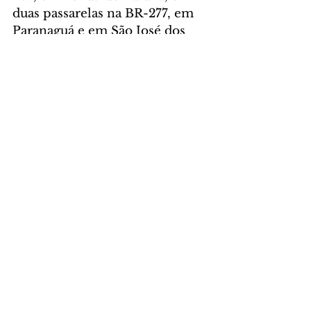
duas passarelas na BR-277, em 
Paranaguá e em São José dos 
Pinhais.
A concessão da EcoCataratas 
terminou em 26 de novembro 
de 2021, após 24 anos 
administrando 458,94 
quilômetros de rodovias nas 
regiões Oeste e Centro-Sul, 
com cinco praças de pedágio.
A concessão da Ecovia terminou 
no dia seguinte, 27 de 
novembro de 2021. A 
concessionária administrava 
175,1 quilômetros de rodovia no 
Litoral paranaense, além da 