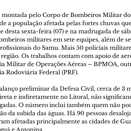
 montada pelo Corpo de Bombeiros Militar do 
nde a população afetada pelas fortes chuvas qu
te desta sexta-feira (07) e na madrugada de sáb
ombeiros militares em sete equipes, além de se
rofissionais do Samu. Mais 50 policiais milita
 região. Os trabalhos contam com apoio de aer
cia Militar de Operações Aéreas – BPMOA, outr
ia Rodoviária Federal (PRF).
lanço preliminar da Defesa Civil, cerca de 3 m
reta e indiretamente no Litoral, não significan
agadas. O número inclui também quem não pod
ão da subida das águas. Há 90 pessoas desaloj
ram afetadas principalmente as cidades de Gua
guá e Antonina.