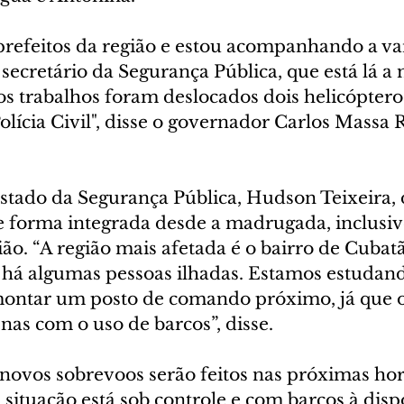
prefeitos da região e estou acompanhando a var
 secretário da Segurança Pública, que está lá a
 os trabalhos foram deslocados dois helicópteros
olícia Civil", disse o governador Carlos Massa 
stado da Segurança Pública, Hudson Teixeira, d
 forma integrada desde a madrugada, inclusi
ão. “A região mais afetada é o bairro de Cubat
há algumas pessoas ilhadas. Estamos estudand
ontar um posto de comando próximo, já que o 
enas com o uso de barcos”, disse.
 novos sobrevoos serão feitos nas próximas hor
situação está sob controle e com barcos à dispo