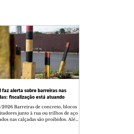
 faz alerta sobre barreiras nas
das: fiscalização está atuando
/2026 Barreiras de concreto, blocos
tadores junto à rua ou trilhos de aço
lados nas calçadas são proibidos. Além
rem obstáculos para a livre circulação
destres, essas estruturas podem causar