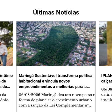
Últimas Notícias
Antônio
Maringá Sustentável transforma política
IPLAN
o de
habitacional e vincula novos
calça
s do
empreendimentos a melhorias para a
06/08
cidade
delimi
a da
06/08/2026 Maringá deu um novo passo na
insta
tônio
forma de planejar o crescimento urbano
de se
com a sanção da Lei Complementar nº
de pe
res com
1.544, que institui o Programa Maringá