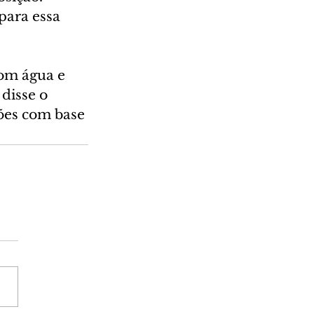
ara essa 
om água e 
disse o 
ões com base 