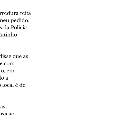
redura feita 
 meu pedido. 
 da Polícia 
Ratinho 
isse que as 
ve com 
ão, em 
o a 
local é de 
as, 
sição. 