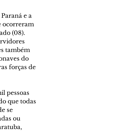
Paraná e a 
e ocorreram 
ado (08). 
rvidores 
res também 
onaves do 
as forças de 
il pessoas 
do que todas 
e se 
adas ou 
ratuba, 