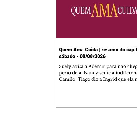
Quem Ama Cuida | resumo do capít
sábado - 08/08/2026
Suely avisa a Ademir para não che
perto dela. Nancy sente a indiferen
Camilo. Tiago diz a Ingrid que ela
competência para presidir a joalher
André conta a Pedro que a associaç
advogados expulsou Ademir. Laure
contrata Adriana para servir no
restaurante. Adriana vê Pedro e Br
restaurante. Bruna provoca Adrian
pede ajuda a André para marcar u
Contato comercial
encontro com Suely. Adriana diz a 
mmjornale@gmail.com