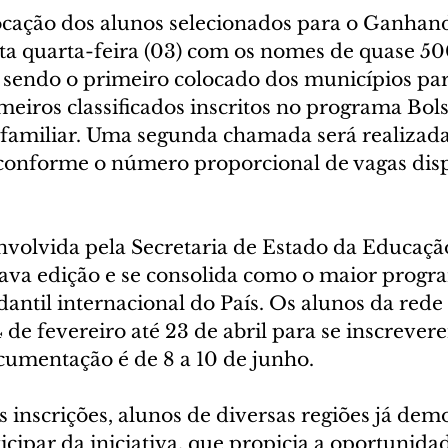
ocação dos alunos selecionados para o Ganha
sta quarta-feira (03) com os nomes de quase 50
, sendo o primeiro colocado dos municípios pa
eiros classificados inscritos no programa Bols
a familiar. Uma segunda chamada será realizada
conforme o número proporcional de vagas disp
envolvida pela Secretaria de Estado da Educaçã
itava edição e se consolida como o maior progr
antil internacional do País. Os alunos da rede 
 de fevereiro até 23 de abril para se inscrever
cumentação é de 8 a 10 de junho.
s inscrições, alunos de diversas regiões já de
icipar da iniciativa, que propicia a oportunida