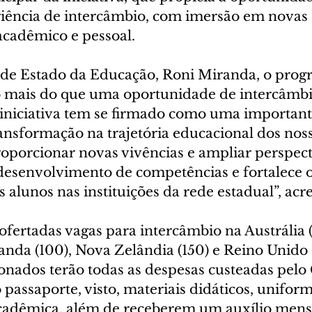
riência de intercâmbio, com imersão em novas c
cadêmico e pessoal.
o de Estado da Educação, Roni Miranda, o prog
 mais do que uma oportunidade de intercâmbi
A iniciativa tem se firmado como uma important
ansformação na trajetória educacional dos noss
oporcionar novas vivências e ampliar perspect
 desenvolvimento de competências e fortalece o
alunos nas instituições da rede estadual”, acr
ofertadas vagas para intercâmbio na Austrália (
anda (100), Nova Zelândia (150) e Reino Unido (
ionados terão todas as despesas custeadas pelo
 passaporte, visto, materiais didáticos, uniform
adêmica, além de receberem um auxílio mensa