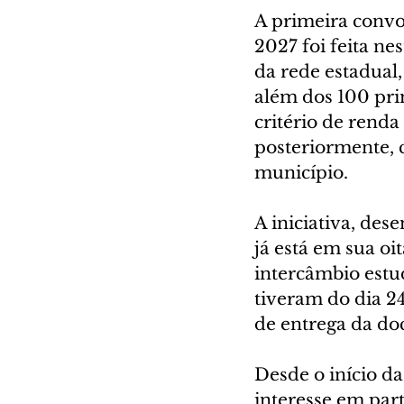
A primeira conv
2027 foi feita ne
da rede estadual
além dos 100 prim
critério de rend
posteriormente, 
município.
A iniciativa, des
já está em sua o
intercâmbio estud
tiveram do dia 24
de entrega da do
Desde o início da
interesse em part