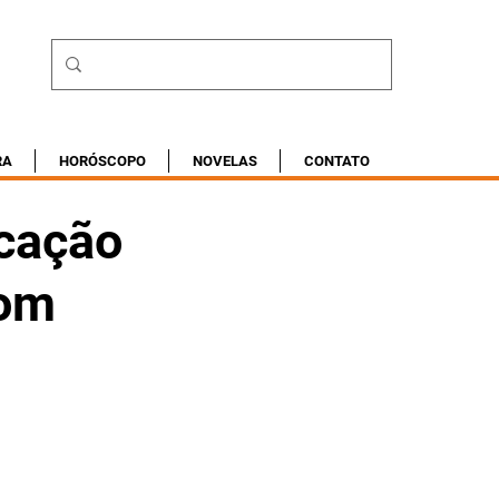
RA
HORÓSCOPO
NOVELAS
CONTATO
ocação
com