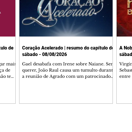
ulo de
Coração Acelerado | resumo do capítulo de
A Nob
sábado - 08/08/2026
sábad
gar mais
Gael desabafa com Irene sobre Naiane. Sem
Virgí
ça de
querer, João Raul causa um tumulto durante
Sebas
 não tem
a reunião de Agrado com um patrocinador.
entre
ia.
Zilá orienta Osmar a seguir Cinara, que
que B
ão de
percebe a movimentação e alerta Ronei.
nega 
ntino
Palhares confronta Cinara sobre a
Tonho
aproximação com Ronei. Eduarda pensa
a fam
una no
em pedir a Valéria para ficar com Sol. Gael
com O
a. Dora
decide terminar com Naiane. João Raul
e é d
m
inventa para Agrado que não está
comen
Editorias
Editais Certificados
Lyris
conseguindo conviver com seu sucesso, e
tungs