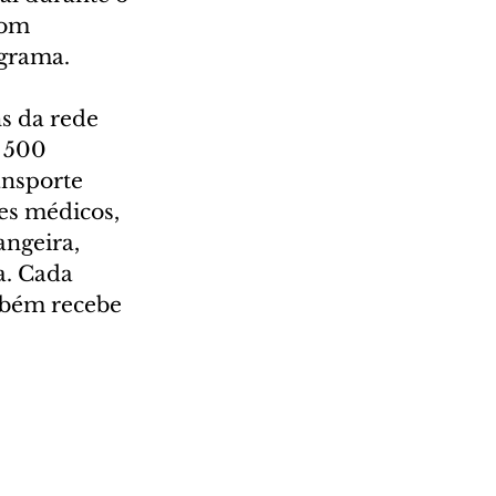
com 
ograma.
s da rede 
 500 
ansporte 
es médicos, 
ngeira, 
. Cada 
mbém recebe 