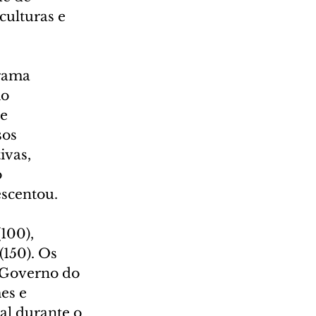
ulturas e 
rama 
o 
e 
os 
ivas, 
 
escentou.
100), 
150). Os 
 Governo do 
es e 
l durante o 