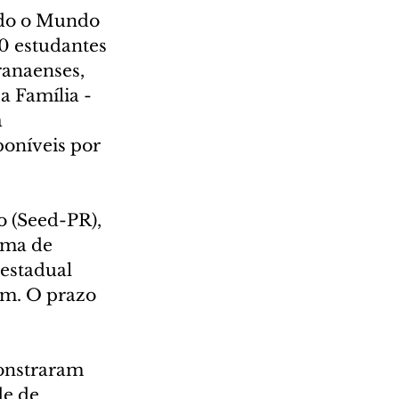
ndo o Mundo 
0 estudantes 
ranaenses, 
a Família - 
 
oníveis por 
o (Seed-PR), 
ama de 
estadual 
em. O prazo 
monstraram 
de de 