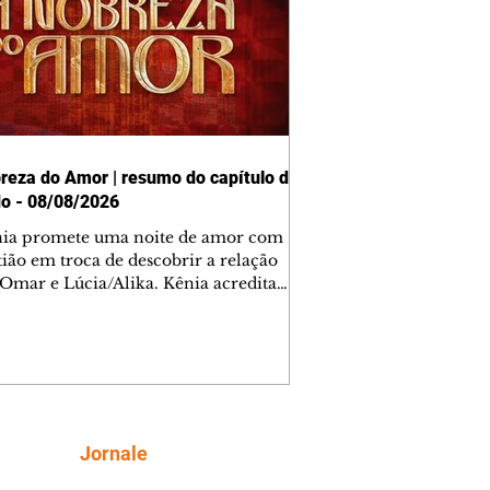
reza do Amor | resumo do capítulo de
o - 08/08/2026
nia promete uma noite de amor com
tião em troca de descobrir a relação
 Omar e Lúcia/Alika. Kênia acredita
inta esteja mesmo ao lado de Jendal, e
o convite para jantar com os dois.
 desabafa com Casemiro e conta que
ília de Lúcia/Alika tem uma dívida
mar. Ana Maria vai à casa de Manoel
estratada por Fortunato. José e Omar
tam sobre a possível jazida de
Siga
Jornale
tênio na região. Virgínia provoca