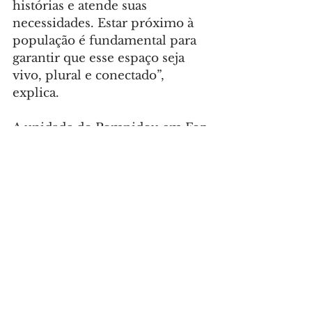
histórias e atende suas 
necessidades. Estar próximo à 
população é fundamental para 
garantir que esse espaço seja 
vivo, plural e conectado”, 
explica.
A unidade do Pompidou em Foz 
terá como foco a arte moderna 
e contemporânea, mas também 
será um espaço de formação, 
intercâmbio e experimentação. 
A curadoria será feita em 
conjunto com a equipe 
francesa, com destaque para a 
produção latino-americana. O 
museu deve receber parte do 
acervo do Pompidou 