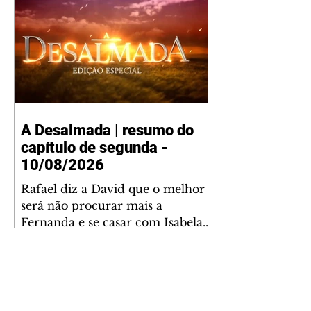
A Desalmada | resumo do
capítulo de segunda -
10/08/2026
Rafael diz a David que o melhor
será não procurar mais a
Fernanda e se casar com Isabela.
Júlia diz a Otávio que sua esposa
desconfia que ele tem uma
amante. Diante do túmulo de
Santiago, Fernanda diz que quer
justiça para ele mas, ao mesmo