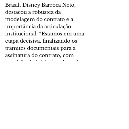
Brasil, Disney Barroca Neto, 
destacou a robustez da 
modelagem do contrato e a 
importância da articulação 
institucional. “Estamos em uma 
etapa decisiva, finalizando os 
trâmites documentais para a 
assinatura do contrato, com 
previsão de início imediato dos 
trabalhos. Essa concessão é 
resultado de anos de 
planejamento, com incentivos 
claros para a antecipação dos 
investimentos. A parceria com o 
Governo do Estado, a 
autoridade portuária e os 
parceiros locais é fundamental 
para garantir agilidade, 