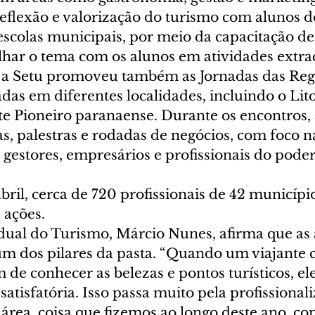
reflexão e valorização do turismo com alunos d
scolas municipais, por meio da capacitação de 
har o tema com os alunos em atividades extrac
 a Setu promoveu também as Jornadas das Reg
adas em diferentes localidades, incluindo o Lito
e Pioneiro paranaense. Durante os encontros, a
s, palestras e rodadas de negócios, com foco n
estores, empresários e profissionais do poder
ril, cerca de 720 profissionais de 42 municípi
 ações.
adual do Turismo, Márcio Nunes, afirma que as 
 um dos pilares da pasta. “Quando um viajante 
 de conhecer as belezas e pontos turísticos, ele
atisfatória. Isso passa muito pela profissional
área, coisa que fizemos ao longo deste ano, co