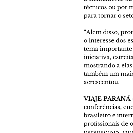
técnicos ou por m
para tornar o se
“Além disso, pro
o interesse dos 
tema importante e
iniciativa, estre
mostrando a elas
também um maior 
acrescentou.
VIAJE PARANÁ
conferências, en
brasileiro e inte
profissionais de 
paranaenses, com