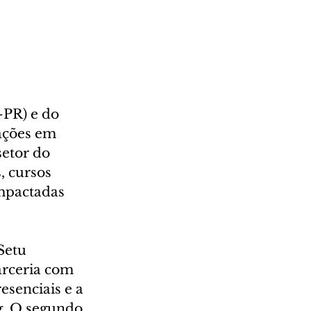
PR) e do 
ações em 
setor do 
, cursos 
impactadas 
Setu 
arceria com 
senciais e a 
g. O segundo 