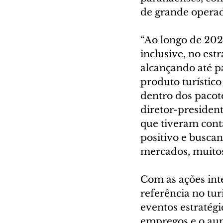
de grande operad
“Ao longo de 202
inclusive, no est
alcançando até p
produto turístic
dentro dos pacote
diretor-president
que tiveram cont
positivo e busca
mercados, muitos
Com as ações int
referência no tur
eventos estratégi
empregos e o aum