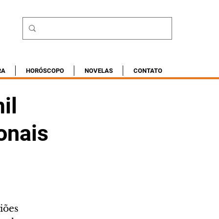
RA
HORÓSCOPO
NOVELAS
CONTATO
il
onais
iões 