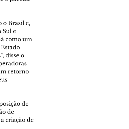
o Brasil e, 
 Sul e 
aná como um 
 Estado 
, disse o 
operadoras 
um retorno 
eus 
posição de 
ão de 
a criação de 