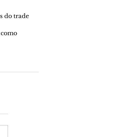
s do trade 
á como 