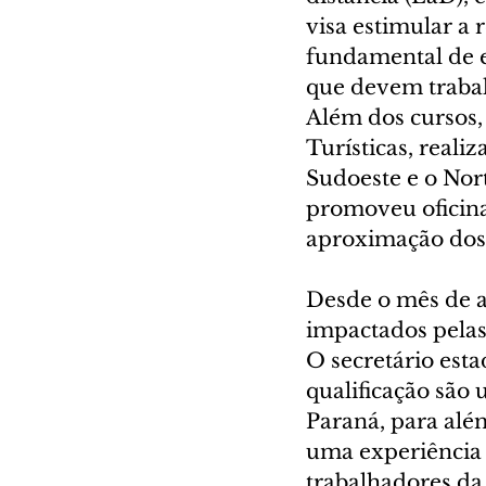
visa estimular a 
fundamental de e
que devem trabal
Além dos cursos,
Turísticas, realiz
Sudoeste e o Nort
promoveu oficina
aproximação dos g
Desde o mês de ab
impactados pelas
O secretário est
qualificação são
Paraná, para além
uma experiência s
trabalhadores da 