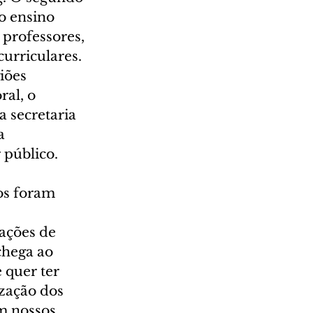
o ensino 
professores, 
urriculares.
iões 
ral, o 
 secretaria 
a 
 público. 
os foram 
ações de 
chega ao 
 quer ter 
ização dos 
m nossos 