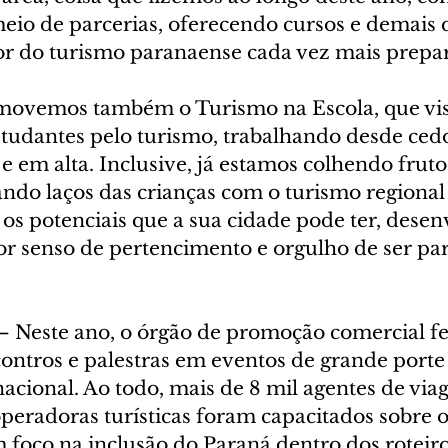
eio de parcerias, oferecendo cursos e demais q
tor do turismo paranaense cada vez mais prepar
movemos também o Turismo na Escola, que vis
estudantes pelo turismo, trabalhando desde ce
 em alta. Inclusive, já estamos colhendo fruto
itando laços das crianças com o turismo regional 
 os potenciais que a sua cidade pode ter, dese
senso de pertencimento e orgulho de ser par
 – Neste ano, o órgão de promoção comercial fe
contros e palestras em eventos de grande porte
rnacional. Ao todo, mais de 8 mil agentes de viag
operadoras turísticas foram capacitados sobre o
 foco na inclusão do Paraná dentro dos roteiro