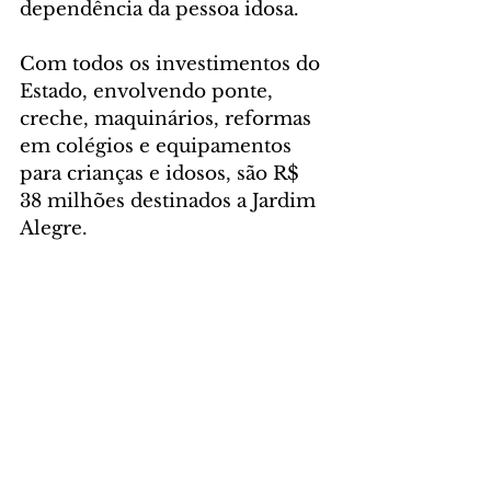
dependência da pessoa idosa.
Com todos os investimentos do 
Estado, envolvendo ponte, 
creche, maquinários, reformas 
em colégios e equipamentos 
para crianças e idosos, são R$ 
38 milhões destinados a Jardim 
Alegre.
GRANDES RIOS
 – No mesmo 
evento, Grandes Rios recebeu 
simbolicamente os maquinários 
adquiridos com recursos da 
Seab, no valor de R$ 3,7 
milhões. Trata-se de um 
caminhão caçamba, uma pá 
carregadeira, uma escavadeira e 