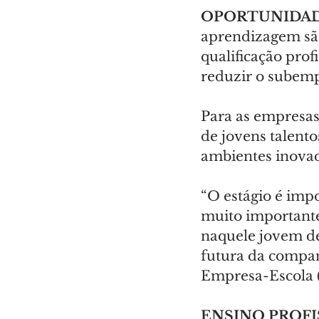
OPORTUNIDAD
aprendizagem são
qualificação prof
reduzir o subemp
Para as empresas,
de jovens talento
ambientes inovado
“O estágio é impo
muito importante
naquele jovem de
futura da compan
Empresa-Escola (C
ENSINO PROFI