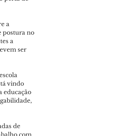
e a 
 postura no 
es a 
devem ser 
escola 
tá vindo 
a educação 
abilidade, 
adas de 
rabalho com 