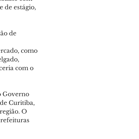
 de estágio, 
ão de 
ercado, como 
lgado, 
ceria com o 
o Governo 
de Curitiba, 
região. O 
refeituras 