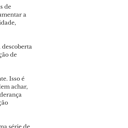
s de 
umentar a 
idade, 
a descoberta 
ção de 
e. Isso é 
dem achar, 
iderança 
ção 
a série de 