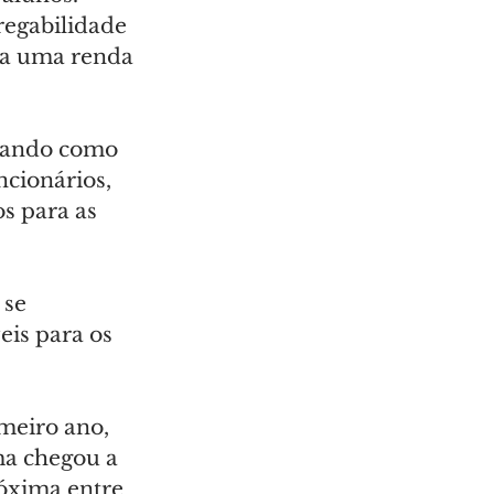
egabilidade 
ha uma renda 
rando como 
cionários, 
s para as 
 se 
eis para os 
meiro ano, 
ma chegou a 
óxima entre 