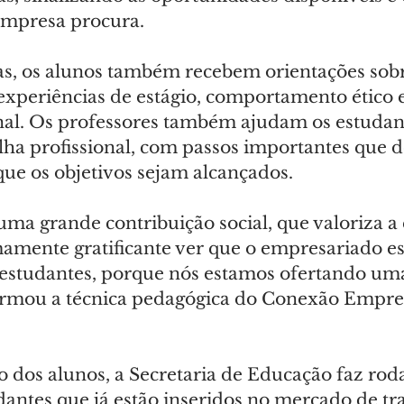
 empresa procura.
as, os alunos também recebem orientações sobr
experiências de estágio, comportamento ético e
al. Os professores também ajudam os estudant
lha profissional, com passos importantes que 
ue os objetivos sejam alcançados.
uma grande contribuição social, que valoriza a 
mamente gratificante ver que o empresariado es
 estudantes, porque nós estamos ofertando um
firmou a técnica pedagógica do Conexão Empreg
o dos alunos, a Secretaria de Educação faz rod
udantes que já estão inseridos no mercado de t