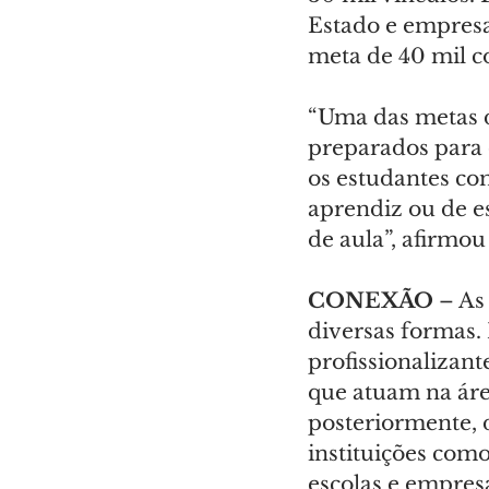
Estado e empresa
meta de 40 mil co
“Uma das metas d
preparados para 
os estudantes co
aprendiz ou de es
de aula”, afirmo
CONEXÃO 
– As
diversas formas.
profissionalizan
que atuam na área
posteriormente, d
instituições com
escolas e empresa