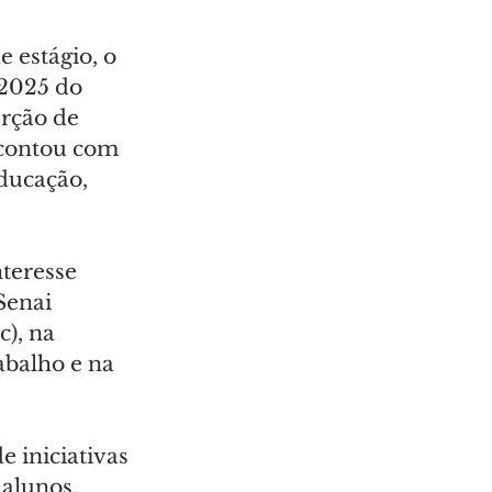
 estágio, o 
 2025 do 
rção de 
 contou com 
ducação, 
teresse 
Senai 
), na 
abalho e na 
 iniciativas 
alunos. 