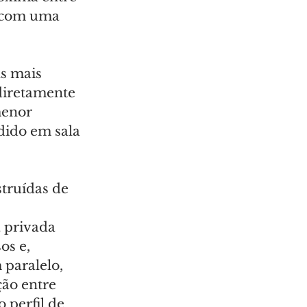
, com uma 
s mais 
diretamente 
menor 
dido em sala 
struídas de 
 privada 
os e, 
 paralelo, 
ão entre 
 perfil de 