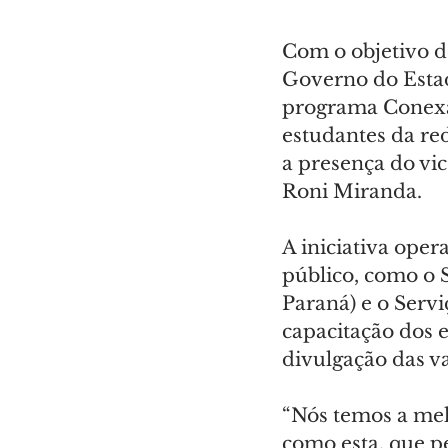
Com o objetivo de
Governo do Estad
programa Conexã
estudantes da re
a presença do vi
Roni Miranda.
A iniciativa oper
público, como o 
Paraná) e o Serv
capacitação dos 
divulgação das v
“Nós temos a mel
como esta, que 