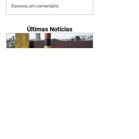
Escreva um comentário
Últimas Notícias
IPLAN faz alerta sobre
barreiras nas calçadas:
fiscalização está atuando
06/08/2026 Barreiras de
concreto, blocos delimitadores
junto à rua ou trilhos de aço