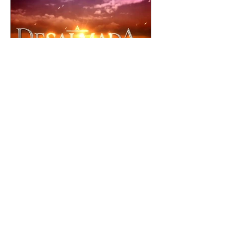
A Desalmada | resumo do
capítulo de segunda -
10/08/2026
Rafael diz a David que o melhor
será não procurar mais a
Fernanda e se casar com Isabela.
Júlia diz a Otávio que sua esposa
desconfia que ele tem uma
amante. Diante do túmulo de
Santiago, Fernanda diz que quer
justiça para ele mas, ao mesmo