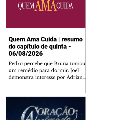
Quem Ama Cuida | resumo
do capítulo de quinta -
06/08/2026
Pedro percebe que Bruna tomou
um remédio para dormir. Joel
demonstra interesse por Adriana.
Fernando elogia Mau Mau. Bia
não gosta quando Brigitte e
Rafael se sentam à mesa com ela
e César, atrapalhando o jantar
romântico do casal. Bruna se
aproveita da preocupação de
Pedro com sua saúde para