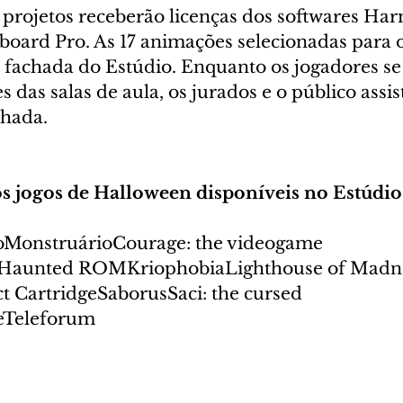
 projetos receberão licenças dos softwares Ha
oard Pro. As 17 animações selecionadas para 
a fachada do Estúdio. Enquanto os jogadores se
das salas de aula, os jurados e o público assis
chada.
dos jogos de Halloween disponíveis no Estúdi
toMonstruárioCourage: the videogame 
iaHaunted ROMKriophobiaLighthouse of Madn
ct CartridgeSaborusSaci: the cursed 
eTeleforum