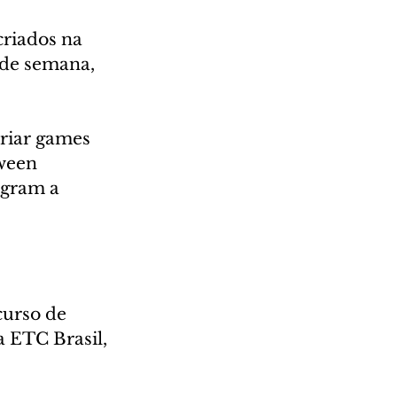
riados na 
 de semana, 
riar games 
ween 
egram a 
urso de 
 ETC Brasil, 