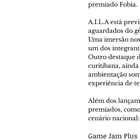
premiado Fobia.
A.I.L.A está pre
aguardados do gê
Uma imersão nos 
um dos integrant
Outro destaque d
curitibana, aind
ambientação som
experiência de te
Além dos lançame
premiados, como 
cenário nacional
Game Jam Plus