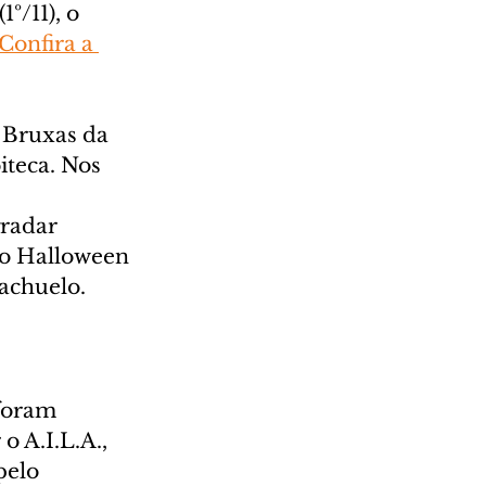
º/11), o 
Confira a 
 Bruxas da 
iteca. Nos 
radar 
do Halloween 
iachuelo.
foram 
 A.I.L.A., 
pelo 