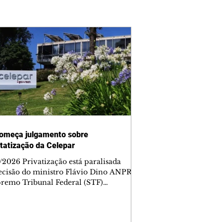
omeça julgamento sobre
tatização da Celepar
/2026 Privatização está paralisada
ecisão do ministro Flávio Dino ANPR
remo Tribunal Federal (STF)
ou nesta sexta-feira (7) o julgamento
i analisar a decisão liminar que
ndeu o processo de desestatização da