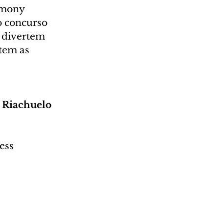
rmony 
o concurso 
 divertem 
tem as 
o Riachuelo
ess 