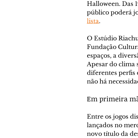
Halloween. Das 19
público poderá jo
lista
.
O Estúdio Riachu
Fundação Cultural
espaços, a diver
Apesar do clima s
diferentes perfi
não há necessidad
Em primeira m
Entre os jogos di
lançados no merc
novo título da d