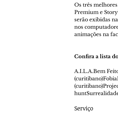
Os três melhores
Premium e Storyb
serão exibidas n
nos computadores 
animações na fa
Confira a lista 
A.I.L.A.Bem Fei
(curitibano)Fob
(curitibano)Proje
huntSurrealidad
Serviço