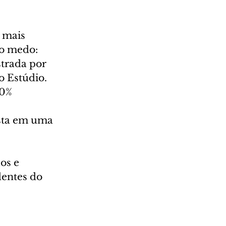
 mais 
 o medo: 
trada por 
o Estúdio.
0% 
 
sta em uma 
os e 
entes do 