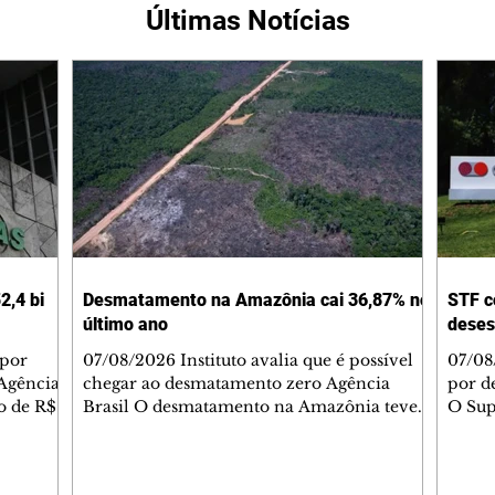
Últimas Notícias
2,4 bi
Desmatamento na Amazônia cai 36,87% no
STF c
último ano
deses
 por
07/08/2026 Instituto avalia que é possível
07/08
Agência
chegar ao desmatamento zero Agência
por d
do de R$
Brasil O desmatamento na Amazônia teve
O Sup
segundo
queda de 36,87% entre agosto de 2025 e
começ
julho de 2026. Foram 2.874,38 km² de área
que va
2025.
sob alerta. É o menor valor desde 2016,
suspe