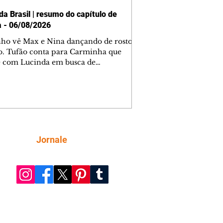
da Brasil | resumo do capítulo de
a - 06/08/2026
nho vê Max e Nina dançando de rosto
o. Tufão conta para Carminha que
e com Lucinda em busca de
mações sobre Rita. Nina despista Max
cura Jorginho, mas não o encontra.
se muda para a casa de Jorginho.
isa pensa em reconquistar Silas.
nes diz a Roni e Leandro que o
ro Tavinho Nunes assistirá ao jogo.
ica e Noêmia perseguem Cadinho na
Siga
Jornale
 deserta. Dolores sugere que Roni peça
n em casamento. Cadinho consegue
da praia