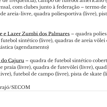
e de frequência), campo de futebol americano 
al, com clubes junto à federação – termo de
de areia-livre, quadra poliesportiva (livre), pis
te e Lazer Zumbi dos Palmares
 – quadra polies
 futebol sintético (livre), quadras de areia vôlei 
ginástica (agendamento)
 do Cajuru
 – quadra de futebol sintético coberta
 praia (livre), quadra de futevôlei (livre), quad
livre), futebol de campo (livre), pista de skate (l
Marajó/SECOM