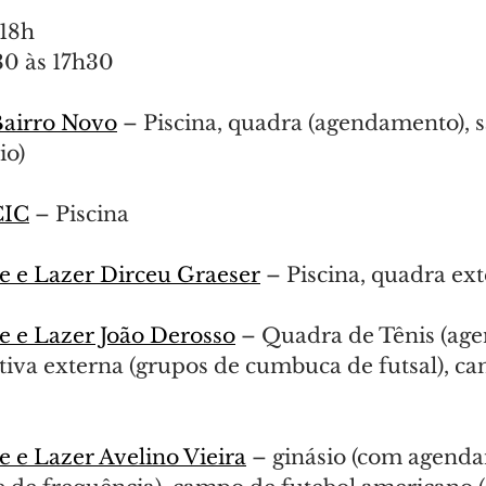
 18h
30 às 17h30
Bairro Novo
 – Piscina, quadra (agendamento), s
io)
CIC
 – Piscina
e e Lazer Dirceu Graeser
 – Piscina, quadra ext
e e Lazer João Derosso
 – Quadra de Tênis (ag
iva externa (grupos de cumbuca de futsal), can
e e Lazer Avelino Vieira
 – ginásio (com agend