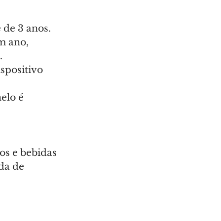
 de 3 anos.
m ano, 
.
spositivo 
elo é 
 
os e bebidas 
da de 