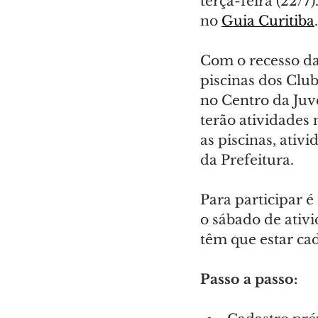
terça-feira (22/7
no 
Guia Curitiba
.
Com o recesso da
piscinas dos Club
no Centro da Juve
terão atividades
as piscinas, ativ
da Prefeitura. 
Para participar é
o sábado de ativ
têm que estar ca
Passo a passo: