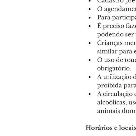
Cadastro pré
O agendament
Para particip
É preciso faz
podendo ser 
Crianças men
similar para 
O uso de tou
obrigatório.
A utilização 
proibida para
A circulação
alcoólicas, u
animais domés
Horários e locai