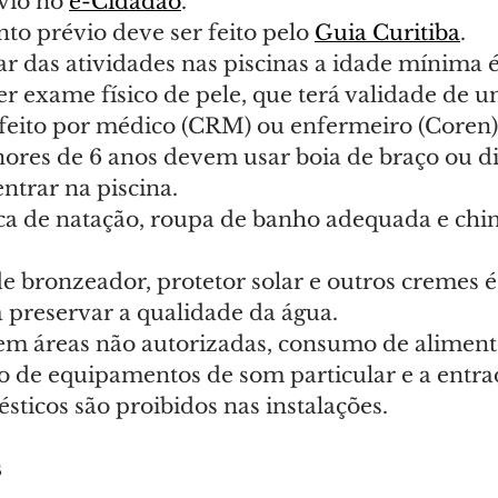
vio no 
e-Cidadão
.
o prévio deve ser feito pelo 
Guia Curitiba
.
ar das atividades nas piscinas a idade mínima é
er exame físico de pele, que terá validade de u
feito por médico (CRM) ou enfermeiro (Coren)
ores de 6 anos devem usar boia de braço ou di
entrar na piscina.
ca de natação, roupa de banho adequada e chin
de bronzeador, protetor solar e outros cremes é
 preservar a qualidade da água.
 em áreas não autorizadas, consumo de aliment
so de equipamentos de som particular e a entra
ticos são proibidos nas instalações.
s