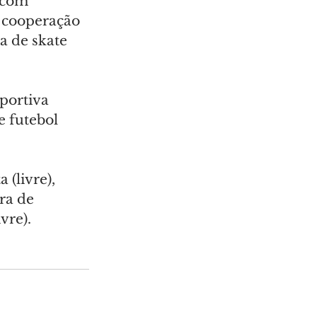
(com 
 cooperação 
ta de skate 
portiva 
e futebol 
 (livre), 
ra de 
ivre).