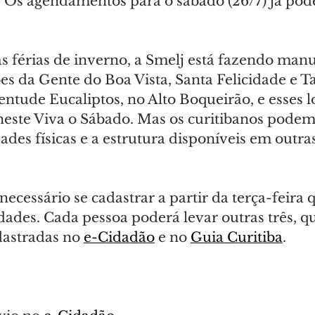
). Os agendamentos para o sábado (26/7) já pode
s férias de inverno, a Smelj está fazendo man
es da Gente do Boa Vista, Santa Felicidade e T
ntude Eucaliptos, no Alto Boqueirão, e esses l
 neste Viva o Sábado. Mas os curitibanos podem
idades físicas e a estrutura disponíveis em outr
 necessário se cadastrar a partir da terça-feira
idades. Cada pessoa poderá levar outras três, 
dastradas no 
e-Cidadão
 e no 
Guia Curitiba
.