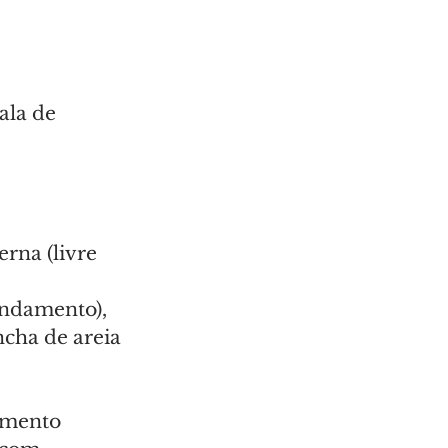
ala de 
erna (livre
endamento), 
cha de areia 
amento 