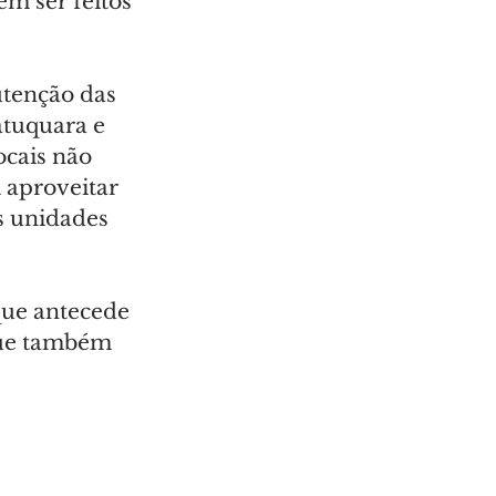
m ser feitos 
utenção das 
atuquara e 
ocais não 
 aproveitar 
as unidades 
 que antecede 
que também 