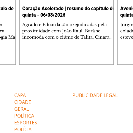
ulo de
Coração Acelerado | resumo do capítulo de
Aveni
quinta - 06/08/2026
quint
m
Agrado e Eduarda são prejudicadas pela
Jorgi
ra
proximidade com João Raul. Bará se
colad
ogia Mau
incomoda com o ciúme de Talita. Cinara
estev
e Rafael
desabafa com Ronei e decide passar uns
infor
dias na casa de Palhares. Agrado pede para
e pro
 casal.
ter uma conversa com Eduarda. Janete
Iran 
 de
confronta Zilá, que garante à irmã que não
Monal
o marido
conhece Verônica. Ronei reconhece uma
Dióge
 seu
possível bolsa de Zilá entre os pertences de
olhei
l
Verônica, e liga para Cinara. Agrado pensa
Verôn
Editorias
Editais Certificados
ntar no
em desfazer sua dupla com Eduarda para
praia
 o
ajudar João Raul sem prejudicar a amiga.
Suele
CAPA
PUBLICIDADE LEGAL
fugir 
CIDADE
GERAL
POLÍTICA
ESPORTES
POLÍCIA