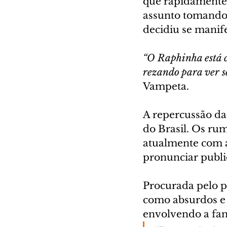
que rapidamente 
assunto tomando 
decidiu se manif
“O Raphinha está c
rezando para ver se
Vampeta.
A repercussão da 
do Brasil. Os ru
atualmente com a 
pronunciar publi
Procurada pelo pe
como absurdos e 
envolvendo a fam