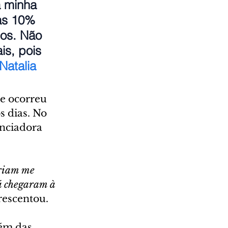
a minha 
as 10% 
os. Não 
is, pois 
Natalia 
e ocorreu 
s dias. No 
nciadora 
iriam me 
já chegaram à 
rescentou.
ém das 