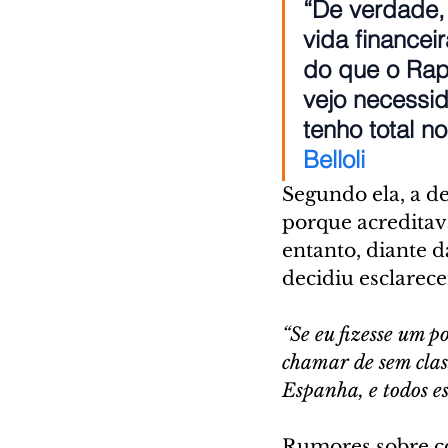
“De verdade,
vida finance
do que o Rap
vejo necessid
tenho total n
Belloli
Segundo ela, a d
porque acreditava
entanto, diante 
decidiu esclarece
“Se eu fizesse um p
chamar de sem class
Espanha, e todos e
Rumores sobre c