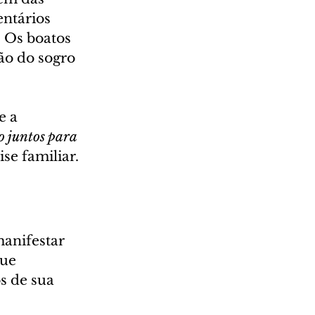
ntários 
 Os boatos 
ão do sogro 
 a 
o juntos para 
se familiar.
anifestar 
ue 
s de sua 