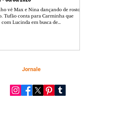
nho vê Max e Nina dançando de rosto
o. Tufão conta para Carminha que
e com Lucinda em busca de
mações sobre Rita. Nina despista Max
cura Jorginho, mas não o encontra.
se muda para a casa de Jorginho.
isa pensa em reconquistar Silas.
nes diz a Roni e Leandro que o
ro Tavinho Nunes assistirá ao jogo.
ica e Noêmia perseguem Cadinho na
Siga
Jornale
 deserta. Dolores sugere que Roni peça
n em casamento. Cadinho consegue
da praia