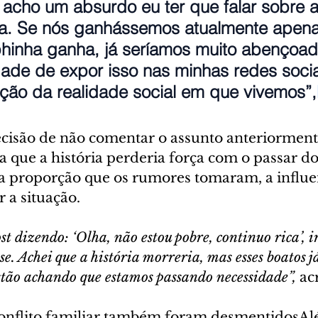
 acho um absurdo eu ter que falar sobre 
ira. Se nós ganhássemos atualmente apen
hinha ganha, já seríamos muito abençoad
ade de expor isso nas minhas redes socia
oção da realidade social em que vivemos”,
ecisão de não comentar o assunto anteriorment
 que a história perderia força com o passar do
da proporção que os rumores tomaram, a influe
r a situação.
ost dizendo: ‘Olha, não estou pobre, continuo rica’, 
e. Achei que a história morreria, mas esses boatos 
stão achando que estamos passando necessidade”,
 ac
onflito familiar também foram desmentidosAl