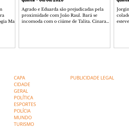
m
Agrado e Eduarda são prejudicadas pela
Jorgi
ra
proximidade com João Raul. Bará se
colad
ogia Mau
incomoda com o ciúme de Talita. Cinara
estev
e Rafael
desabafa com Ronei e decide passar uns
infor
dias na casa de Palhares. Agrado pede para
e pro
 casal.
ter uma conversa com Eduarda. Janete
Iran 
 de
confronta Zilá, que garante à irmã que não
Monal
o marido
conhece Verônica. Ronei reconhece uma
Dióge
 seu
possível bolsa de Zilá entre os pertences de
olhei
l
Verônica, e liga para Cinara. Agrado pensa
Verôn
Editorias
Editais Certificados
ntar no
em desfazer sua dupla com Eduarda para
praia
 o
ajudar João Raul sem prejudicar a amiga.
Suele
CAPA
PUBLICIDADE LEGAL
fugir 
CIDADE
GERAL
POLÍTICA
ESPORTES
POLÍCIA
MUNDO
TURISMO