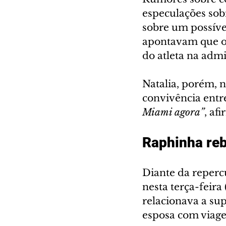
especulações sob
sobre um possível
apontavam que o 
do atleta na admi
Natalia, porém, 
convivência entr
Miami agora”
, af
Raphinha reb
Diante da reperc
nesta terça-feira
relacionava a sup
esposa com viag