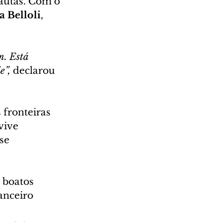
autas. Com o 
a Belloli
, 
. Está 
e”,
 declarou 
 fronteiras 
vive 
se 
 boatos 
anceiro 