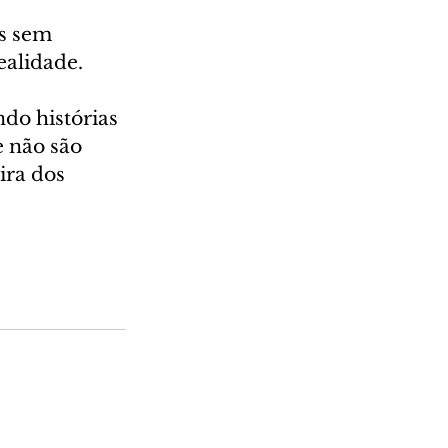
s sem 
alidade.
do histórias 
 não são 
ra dos 