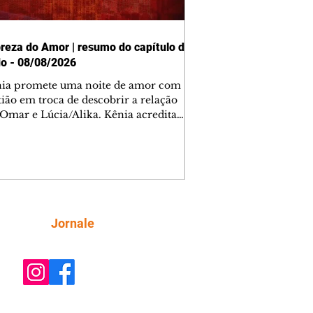
reza do Amor | resumo do capítulo de
o - 08/08/2026
nia promete uma noite de amor com
tião em troca de descobrir a relação
 Omar e Lúcia/Alika. Kênia acredita
inta esteja mesmo ao lado de Jendal, e
o convite para jantar com os dois.
 desabafa com Casemiro e conta que
ília de Lúcia/Alika tem uma dívida
mar. Ana Maria vai à casa de Manoel
estratada por Fortunato. José e Omar
tam sobre a possível jazida de
Siga
Jornale
tênio na região. Virgínia provoca
nes na frente de Marta. Binta s