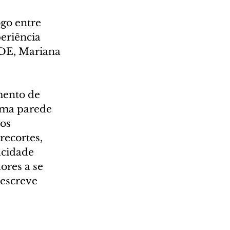
go entre 
eriência 
RDE, Mariana 
mento de 
uma parede 
os 
recortes, 
acidade 
ores a se 
escreve 