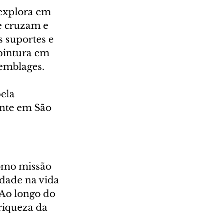
explora em 
e cruzam e 
s suportes e 
 pintura em 
semblages.
ela 
ente em São 
omo missão 
idade na vida 
 Ao longo do 
riqueza da 