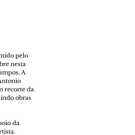
tido pelo 
re nesta 
Campos. A 
Antonio 
 recorte da 
uindo obras 
poio da 
tista.