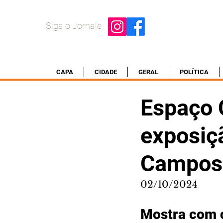
Siga o Jornale
CAPA
CIDADE
GERAL
POLÍTICA
Espaço 
exposiçã
Campos
02/10/2024
Mostra com c