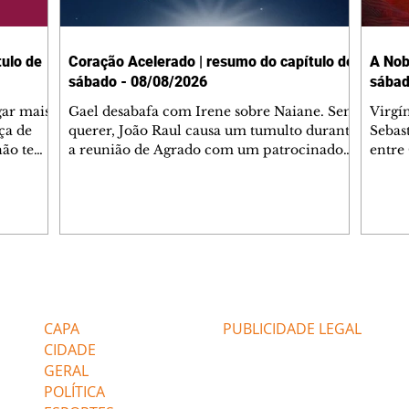
ulo de
Coração Acelerado | resumo do capítulo de
A Nob
sábado - 08/08/2026
sábad
gar mais
Gael desabafa com Irene sobre Naiane. Sem
Virgí
ça de
querer, João Raul causa um tumulto durante
Sebas
 não tem
a reunião de Agrado com um patrocinador.
entre
ia.
Zilá orienta Osmar a seguir Cinara, que
que B
ão de
percebe a movimentação e alerta Ronei.
nega 
ntino
Palhares confronta Cinara sobre a
Tonho
aproximação com Ronei. Eduarda pensa
a fam
una no
em pedir a Valéria para ficar com Sol. Gael
com O
a. Dora
decide terminar com Naiane. João Raul
e é d
m
inventa para Agrado que não está
comen
Editorias
Editais Certificados
Lyris
conseguindo conviver com seu sucesso, e
tungs
urante de
termina o relacionamento dos dois.
Dióge
CAPA
PUBLICIDADE LEGAL
CIDADE
GERAL
POLÍTICA