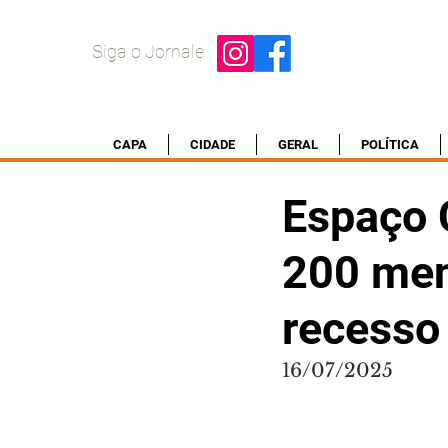
Siga o Jornale
CAPA
CIDADE
GERAL
POLÍTICA
Espaço 
200 men
recesso
16/07/2025