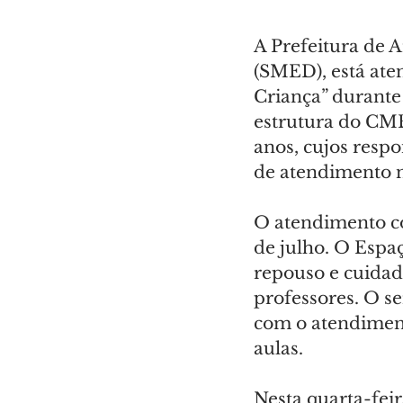
A Prefeitura de 
(SMED), está ate
Criança” durante 
estrutura do CME
anos, cujos res
de atendimento n
O atendimento co
de julho. O Espaç
repouso e cuidado
professores. O se
com o atendimen
aulas.
Nesta quarta-feir