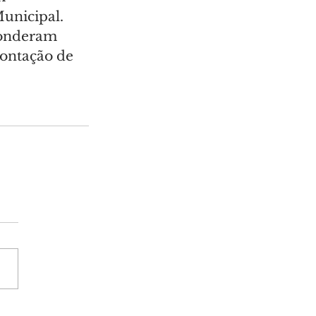
unicipal. 
ponderam 
ontação de 