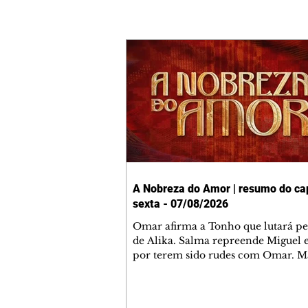
A Nobreza do Amor | resumo do cap
sexta - 07/08/2026
Omar afirma a Tonho que lutará p
de Alika. Salma repreende Miguel 
por terem sido rudes com Omar. M
Helena aconselha Manoel sobre se
namoro com Ana Maria. Pressiona
Bakari revela a Jendal que Chinua 