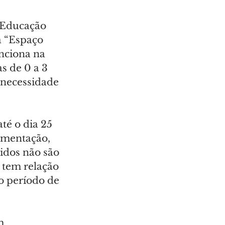
 Educação 
 “Espaço 
nciona na 
s de 0 a 3 
necessidade 
té o dia 25 
imentação, 
idos não são 
 tem relação 
 período de 
m 