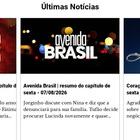
Últimas Notícias
ítulo de
Avenida Brasil | resumo do capítulo de
Coraç
sexta - 07/08/2026
sexta
elo amor
Jorginho discute com Nina e diz que a
Agrad
e Fátima
denunciará para sua família. Tufão decide
sobre 
aria
procurar Lucinda novamente e quase
negóc
u
encontra Nina no lixão. Débora se
Janet
do,
preocupa com Jorginho. Monalisa pede que
Verôn
esteve
Olenka não a deixe sozinha. Tufão
inform