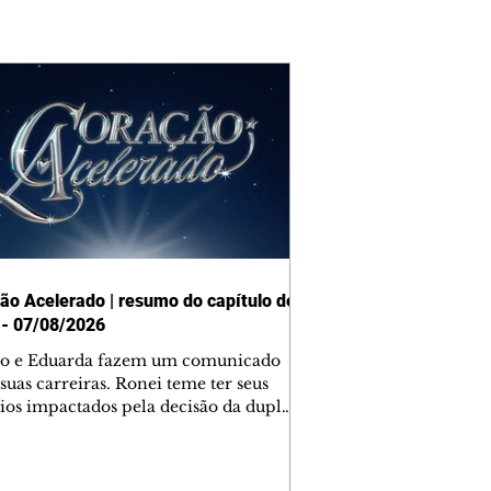
ão Acelerado | resumo do capítulo de
 - 07/08/2026
o e Eduarda fazem um comunicado
suas carreiras. Ronei teme ter seus
ios impactados pela decisão da dupla.
e decide prestar queixa contra
ica. Gael descobre que Naiane passou
ações sigilosas para Talita. Ronei