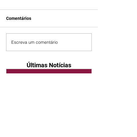
Comentários
Escreva um comentário
Últimas Notícias
Quem Ama Cuida | resumo
do capítulo de quinta -