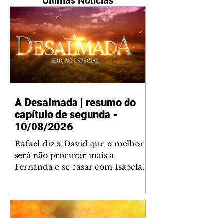
Últimas Notícias
A Desalmada | resumo do
capítulo de segunda -
10/08/2026
Rafael diz a David que o melhor
será não procurar mais a
Fernanda e se casar com Isabela.
Júlia diz a Otávio que sua esposa
desconfia que ele tem uma
amante. Diante do túmulo de
Santiago, Fernanda diz que quer