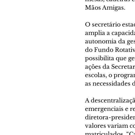
Mãos Amigas.
O secretário est
amplia a capacid
autonomia da ges
do Fundo Rotativ
possibilita que 
ações da Secretar
escolas, o progr
as necessidades d
A descentralizaç
emergenciais e re
diretora-preside
valores variam c
matriculados. “C