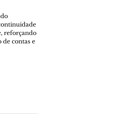
do 
continuidade 
e, reforçando 
 de contas e 