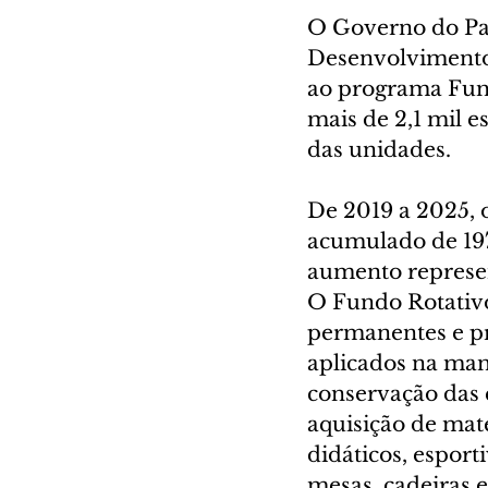
O Governo do Par
Desenvolvimento 
ao programa Fund
mais de 2,1 mil e
das unidades.
De 2019 a 2025, 
acumulado de 197
aumento represen
O Fundo Rotativo
permanentes e pro
aplicados na man
conservação das e
aquisição de mate
didáticos, espor
mesas, cadeiras 