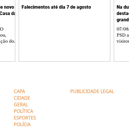
de novo
Falecimentos até dia 7 de agosto
Na du
 Casa da
desta
grand
 O
07/08
ou,
PSD a
ação do
visito
a Unimed
das o
rimônia,
Jacar
Memória
Norte
conte
, que
obras
 mesma
com i
Editorias
Editais Certificados
a
cerca 
a
dupli
CAPA
PUBLICIDADE LEGAL
as,
rodov
CIDADE
GERAL
POLÍTICA
ESPORTES
POLÍCIA