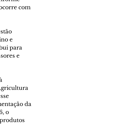
 ocorre com 
stão 
ino e 
bui para 
sores e 
à 
gricultura 
sse 
entação da 
, o 
 produtos 