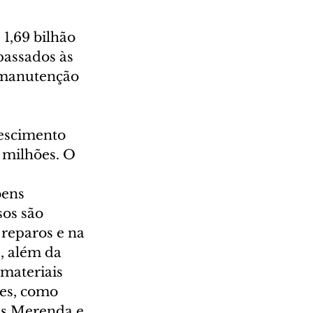
1,69 bilhão 
assados às 
à manutenção 
escimento 
 milhões. O 
ens 
os são 
reparos e na 
, além da 
materiais 
es, como 
is Merenda e 