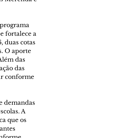
 programa 
 fortalece a 
 duas cotas 
. O aporte 
Além das 
ação das 
ar conforme 
de demandas 
colas. A 
ca que os 
antes 
onforme 