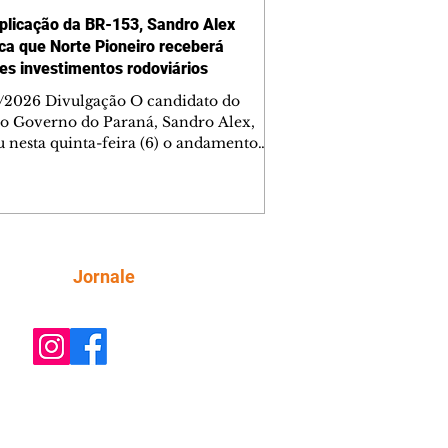
plicação da BR-153, Sandro Alex
ca que Norte Pioneiro receberá
es investimentos rodoviários
/2026 Divulgação O candidato do
o Governo do Paraná, Sandro Alex,
u nesta quinta-feira (6) o andamento
bras de duplicação da BR-153 entre
ezinho e Santo Antônio da Platina, no
 Pioneiro, e lembrou que a região será
mplada com um grande programa de
 já contratado. Nesse primeiro trecho
ntervenção da concessionária, com
Siga
Jornale
de 40% dos serviços concluídos, a
cação contempla 50,6 quilômetros da
ia e recebe investimento de