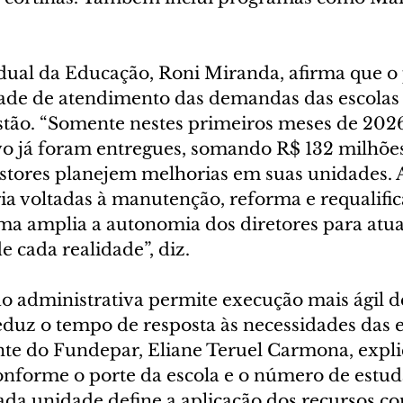
adual da Educação, Roni Miranda, afirma que o
ade de atendimento das demandas das escolas e
tão. “Somente nestes primeiros meses de 2026,
o já foram entregues, somando R$ 132 milhões
gestores planejem melhorias em suas unidades. 
ia voltadas à manutenção, reforma e requalific
ama amplia a autonomia dos diretores para atu
e cada realidade”, diz.
ão administrativa permite execução mais ágil 
duz o tempo de resposta às necessidades das es
nte do Fundepar, Eliane Teruel Carmona, expli
onforme o porte da escola e o número de estud
ada unidade define a aplicação dos recursos c