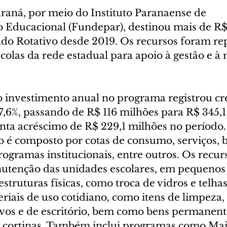
aná, por meio do Instituto Paranaense de 
Educacional (Fundepar), destinou mais de R$ 
o Rotativo desde 2019. Os recursos foram rep
scolas da rede estadual para apoio à gestão e 
o investimento anual no programa registrou cr
,6%, passando de R$ 116 milhões para R$ 345,1
ta acréscimo de R$ 229,1 milhões no período.
 é composto por cotas de consumo, serviços, b
gramas institucionais, entre outros. Os recurs
utenção das unidades escolares, em pequenos 
struturas físicas, como troca de vidros e telhas
riais de uso cotidiano, como itens de limpeza, 
tivos e de escritório, bem como bens permanent
e cortinas. Também inclui programas como Ma