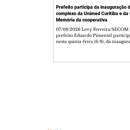
Prefeito participa da inauguração 
complexo da Unimed Curitiba e da
Memória da cooperativa
07/08/2026 Levy Ferreira/SECOM
prefeito Eduardo Pimentel particip
nesta quinta-feira (6/8), da inaugur
novo Complexo Administrativo d
Curitiba, no Tarumã. Durante a ce
também foi inaugurada a Casa da 
da cooperativa, espaço criado para
preservar a trajetória da instituição
celebra 55 anos de fundação nesta
Contato comercial
data. O complexo está localizado n
mmjornale@gmail.com
Avenida Affonso Penna, 297. A nov
Telefone: (41) 99978-9956
estrutura reúne áreas administrativ
centro de treina
Redação
E-mail:
redacaojornale@gmail.com