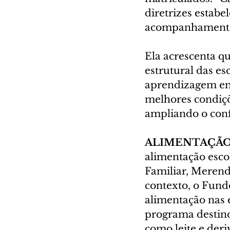
diretrizes estabe
acompanhamento 
Ela acrescenta q
estrutural das es
aprendizagem em 
melhores condiçõ
ampliando o conf
ALIMENTAÇÃO
alimentação esco
Familiar, Merend
contexto, o Fun
alimentação nas e
programa destino
como leite e deri