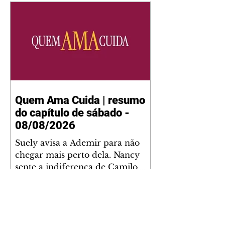
Quem Ama Cuida | resumo
do capítulo de sábado -
08/08/2026
Suely avisa a Ademir para não
chegar mais perto dela. Nancy
sente a indiferença de Camilo.
Tiago diz a Ingrid que ela não
tem competência para presidir a
joalheria. André conta a Pedro
que a associação de advogados