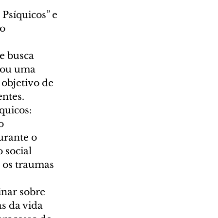
Psíquicos” e 
o 
e busca 
rou uma 
objetivo de 
ntes. 
quicos: 
o 
urante o 
 social 
 os traumas 
nar sobre 
s da vida 