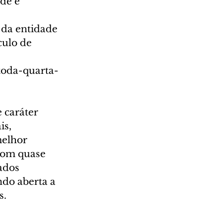
de e 
da entidade 
culo de 
toda-quarta-
 caráter 
s, 
elhor 
Com quase 
ados 
ndo aberta a 
. 