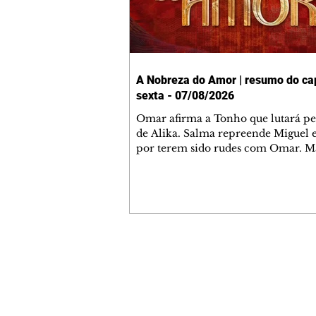
A Nobreza do Amor | resumo do cap
sexta - 07/08/2026
Omar afirma a Tonho que lutará p
de Alika. Salma repreende Miguel 
por terem sido rudes com Omar. M
Helena aconselha Manoel sobre se
namoro com Ana Maria. Pressiona
Bakari revela a Jendal que Chinua 
em terras inimigas. Omar pede que
acompanhe até a agência bancária
alerta Dumi, Akin e Ladisa sobre as
desconfianças de Jendal, que sonda
Contato comercial
sobre seu conselheiro. Chinua suge
mmjornale@gmail.com
Kênia reveja sua decisão de se junta
Telefone: (41) 99978-9956
rebel