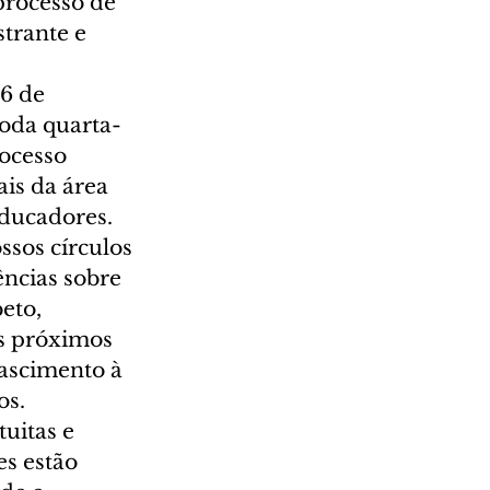
processo de 
strante e 
6 de 
toda quarta-
ocesso 
ais da área 
ducadores. 
sos círculos 
ncias sobre 
eto, 
s próximos 
nascimento à 
s. 
uitas e 
s estão 