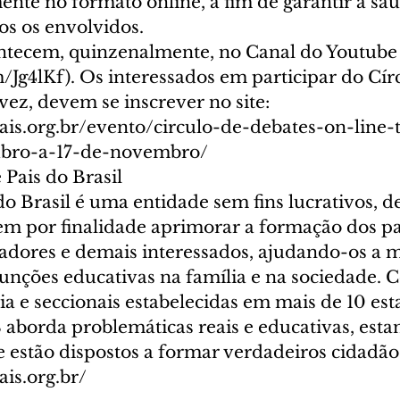
nte no formato online, a fim de garantir a saú
s os envolvidos. 
tecem, quinzenalmente, no Canal do Youtube 
om/Jg4lKf). Os interessados em participar do Cír
vez, devem se inscrever no site: 
pais.org.br/evento/circulo-de-debates-on-line-
ubro-a-17-de-novembro/
 Pais do Brasil
do Brasil é uma entidade sem fins lucrativos, de
em por finalidade aprimorar a formação dos pai
adores e demais interessados, ajudando-os a m
unções educativas na família e na sociedade. 
ia e seccionais estabelecidas em mais de 10 est
B aborda problemáticas reais e educativas, esta
 estão dispostos a formar verdadeiros cidadãos
ais.org.br/