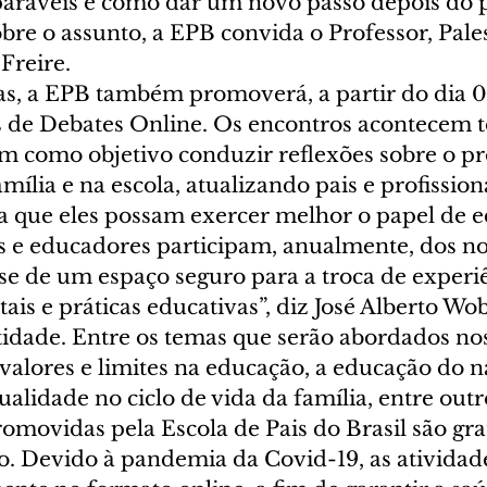
paráveis e como dar um novo passo depois do 
sobre o assunto, a EPB convida o Professor, Pale
Freire. 
as, a EPB também promoverá, a partir do dia 0
s de Debates Online. Os encontros acontecem 
tem como objetivo conduzir reflexões sobre o pr
mília e na escola, atualizando pais e profission
a que eles possam exercer melhor o papel de e
s e educadores participam, anualmente, dos nos
se de um espaço seguro para a troca de experiê
tais e práticas educativas”, diz José Alberto Wob
tidade. Entre os temas que serão abordados no
 valores e limites na educação, a educação do 
alidade no ciclo de vida da família, entre outro
omovidas pela Escola de Pais do Brasil são grat
o. Devido à pandemia da Covid-19, as atividade