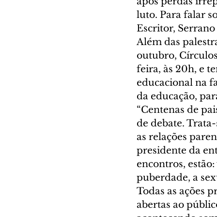
após perdas irre
luto. Para falar 
Escritor, Serrano 
Além das palestr
outubro, Círculo
feira, às 20h, e 
educacional na fa
da educação, par
“Centenas de pai
de debate. Trata-
as relações paren
presidente da en
encontros, estão:
puberdade, a sexu
Todas as ações pr
abertas ao públic