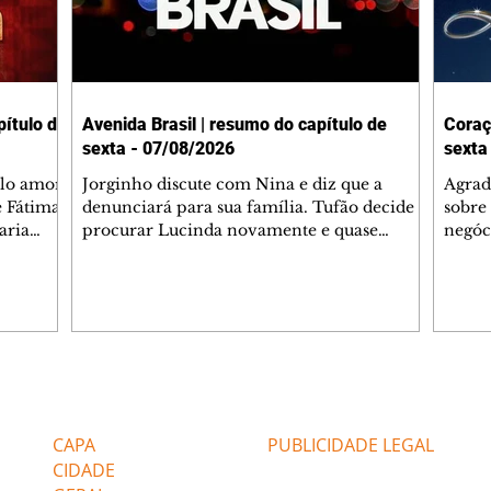
ítulo de
Avenida Brasil | resumo do capítulo de
Coraç
sexta - 07/08/2026
sexta
elo amor
Jorginho discute com Nina e diz que a
Agrad
e Fátima
denunciará para sua família. Tufão decide
sobre 
aria
procurar Lucinda novamente e quase
negóc
u
encontra Nina no lixão. Débora se
Janet
do,
preocupa com Jorginho. Monalisa pede que
Verôn
esteve
Olenka não a deixe sozinha. Tufão
inform
 Alika o
encontra Jorginho e o leva para casa. Max é
procu
. Chinua
hostil com Carminha. Diógenes se irrita
que e
quando Tavinho diz que não negociará o
decep
 Pascoal
passe de Roni por causa de sua sexualidade.
que s
Editorias
Editais Certificados
re que
Janaína admite para Jorginho que Lúcio e
preoc
r aos
Max estavam envolvidos na tentativa de
Cinar
CAPA
PUBLICIDADE LEGAL
assalto à
desco
CIDADE