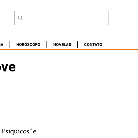
RA
HORÓSCOPO
NOVELAS
CONTATO
ove
Psíquicos” e 