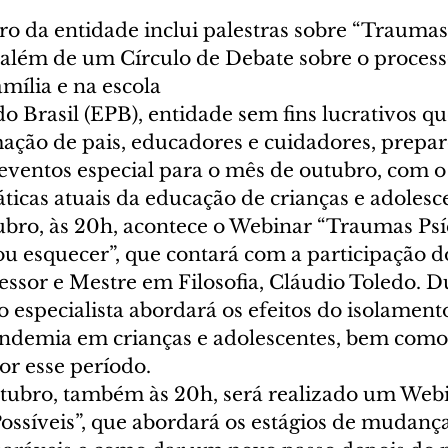
o da entidade inclui palestras sobre “Traumas 
, além de um Círculo de Debate sobre o process
mília e na escola
do Brasil (EPB), entidade sem fins lucrativos qu
ação de pais, educadores e cuidadores, prepa
ventos especial para o mês de outubro, com o 
ticas atuais da educação de crianças e adolesce
ubro, às 20h, acontece o Webinar “Traumas Psí
u esquecer”, que contará com a participação d
fessor e Mestre em Filosofia, Cláudio Toledo. D
o especialista abordará os efeitos do isolamento
ndemia em crianças e adolescentes, bem como
r esse período.
outubro, também às 20h, será realizado um Webi
ossíveis”, que abordará os estágios de mudança