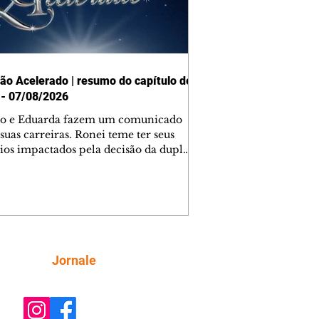
ão Acelerado | resumo do capítulo de
 - 07/08/2026
o e Eduarda fazem um comunicado
suas carreiras. Ronei teme ter seus
ios impactados pela decisão da dupla.
e decide prestar queixa contra
ica. Gael descobre que Naiane passou
ações sigilosas para Talita. Ronei
ra Verônica novamente e descobre
la deixou Bom Retorno. Gael se
ciona com Naiane. Valéria anuncia
e mudará de país, e Eduarda se
Siga
Jornale
upa com Sol. Palhares desconfia de
a em relação a Zilá. Ronei e Cinara
nfia