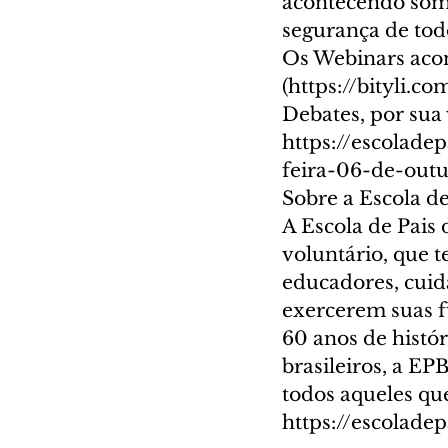
acontecendo some
segurança de todo
Os Webinars acon
(https://bityli.c
Debates, por sua 
https://escolade
feira-06-de-out
Sobre a Escola de
A Escola de Pais 
voluntário, que t
educadores, cuid
exercerem suas f
60 anos de histór
brasileiros, a EP
todos aqueles que
https://escoladep