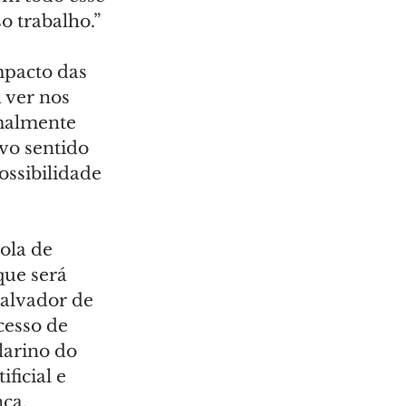
o trabalho.”
mpacto das 
 ver nos 
malmente 
vo sentido 
ossibilidade 
ola de 
ue será 
Salvador de 
cesso de 
arino do 
ficial e 
ça.