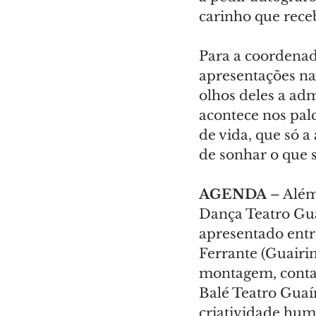
carinho que rece
Para a coordenad
apresentações na
olhos deles a ad
acontece nos palc
de vida, que só a
de sonhar o que s
AGENDA
 – Além
Dança Teatro Gua
apresentado entre
Ferrante (Guairin
montagem, contar
Balé Teatro Guaíra
criatividade hum