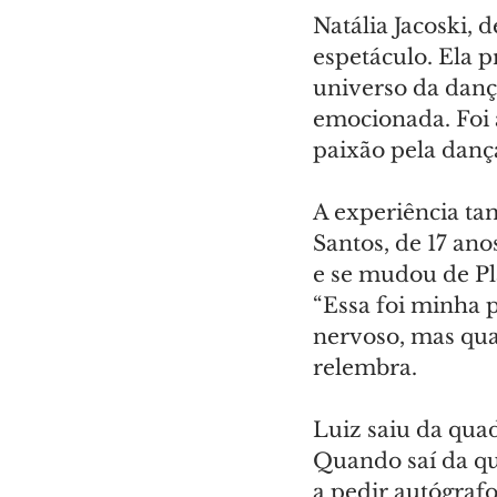
Natália Jacoski,
espetáculo. Ela p
universo da dança
emocionada. Foi 
paixão pela dança
A experiência ta
Santos, de 17 ano
e se mudou de Pla
“Essa foi minha 
nervoso, mas qua
relembra.
Luiz saiu da qua
Quando saí da q
a pedir autógrafo