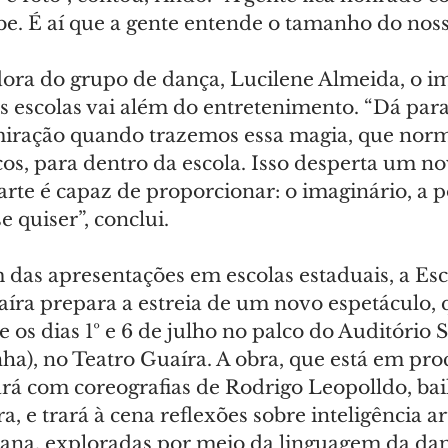
be. É aí que a gente entende o tamanho do noss
ora do grupo de dança, Lucilene Almeida, o i
s escolas vai além do entretenimento. “Dá para
miração quando trazemos essa magia, que nor
os, para dentro da escola. Isso desperta um no
 arte é capaz de proporcionar: o imaginário, a p
e quiser”, conclui.
 das apresentações em escolas estaduais, a Esc
íra prepara a estreia de um novo espetáculo, q
 os dias 1º e 6 de julho no palco do Auditório 
ha), no Teatro Guaíra. A obra, que está em pro
á com coreografias de Rodrigo Leopolldo, bail
, e trará à cena reflexões sobre inteligência arti
ana, exploradas por meio da linguagem da dan