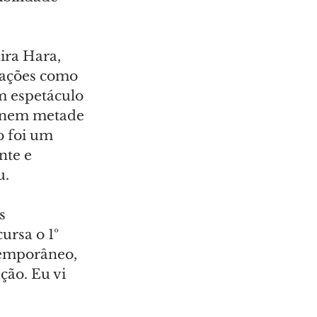
ra Hara, 
 ações como 
m espetáculo 
z nem metade 
o foi um 
nte e 
u.
s 
rsa o 1º 
temporâneo, 
ção. Eu vi 