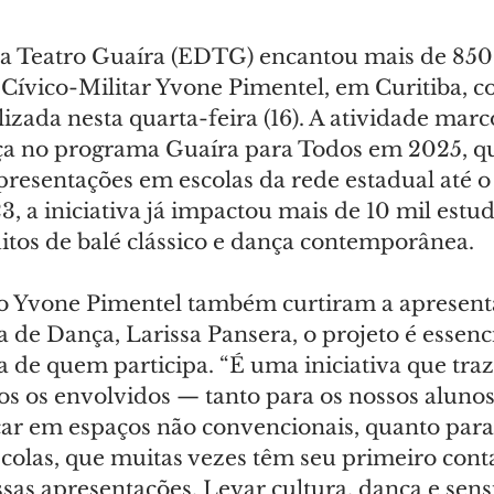
a Teatro Guaíra (EDTG) encantou mais de 850
 Cívico-Militar Yvone Pimentel, em Curitiba, 
izada nesta quarta-feira (16). A atividade marco
ça no programa Guaíra para Todos em 2025, qu
presentações em escolas da rede estadual até o
3, a iniciativa já impactou mais de 10 mil estu
uitos de balé clássico e dança contemporânea.
o Yvone Pimentel também curtiram a apresenta
a de Dança, Larissa Pansera, o projeto é essenci
a de quem participa. “É uma iniciativa que traz
os os envolvidos — tanto para os nossos alunos
ar em espaços não convencionais, quanto para
scolas, que muitas vezes têm seu primeiro cont
sas apresentações. Levar cultura, dança e sens