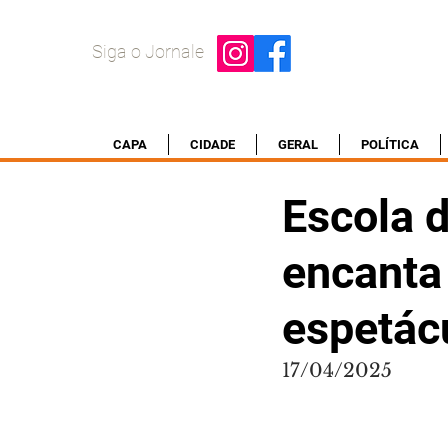
Siga o Jornale
CAPA
CIDADE
GERAL
POLÍTICA
Escola 
encanta
espetác
17/04/2025