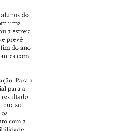
 alunos do 
com uma 
u a estreia 
e prevê 
 fim do ano 
dantes com 
ção. Para a 
al para a 
 resultado 
, que se 
 os 
ato com a 
ibilidade 