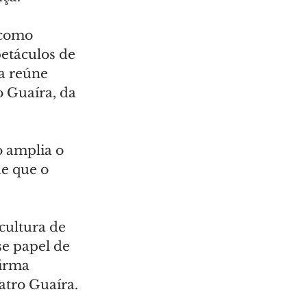
 como 
etáculos de 
va reúne 
 Guaíra, da 
o amplia o 
e que o 
cultura de 
e papel de 
firma 
atro Guaíra.