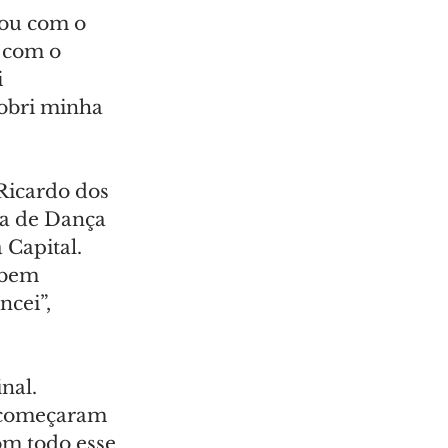
nou com o 
a com o 
 
obri minha 
Ricardo dos 
la de Dança 
Capital. 
 bem 
cei”, 
nal. 
 começaram 
om todo esse 