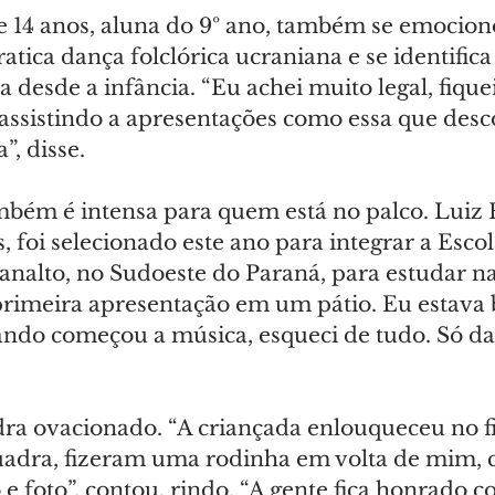
 de 14 anos, aluna do 9º ano, também se emocio
ratica dança folclórica ucraniana e se identific
 desde a infância. “Eu achei muito legal, fiquei
assistindo a apresentações como essa que desc
”, disse.
mbém é intensa para quem está no palco. Luiz 
s, foi selecionado este ano para integrar a Esco
nalto, no Sudoeste do Paraná, para estudar na 
primeira apresentação em um pátio. Eu estava
ndo começou a música, esqueci de tudo. Só dan
dra ovacionado. “A criançada enlouqueceu no fi
uadra, fizeram uma rodinha em volta de mim,
 e foto”, contou, rindo. “A gente fica honrado c