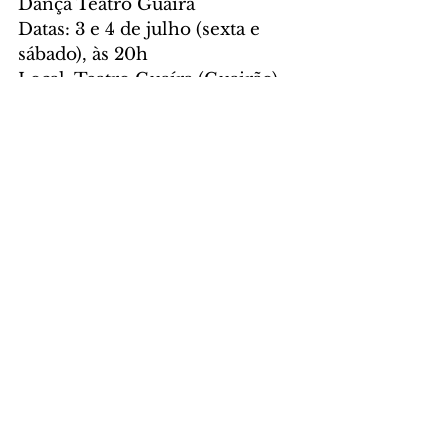
Dança Teatro Guaíra
Datas: 3 e 4 de julho (sexta e 
sábado), às 20h
Local: Teatro Guaíra (Guairão) - 
Rua Conselheiro Laurindo, 175, 
Centro, Curitiba/PR
Ingressos: R$ 20,00 (inteira) e 
R$ 10,00 (meia-entrada)
Vendas na bilheteria do Teatro 
Guaíra e pelo 
DiskIngressos: 
sexta 
(3)
 e 
sábado (4)
Lugares livres
Rua Conselheiro Laurindo, 175, 
Centro – Curitiba
Foto: Kraw Penas/SEEC