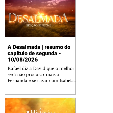
A Desalmada | resumo do
capítulo de segunda -
10/08/2026
Rafael diz a David que o melhor
será não procurar mais a
Fernanda e se casar com Isabela.
Júlia diz a Otávio que sua esposa
desconfia que ele tem uma
amante. Diante do túmulo de
Santiago, Fernanda diz que quer
justiça para ele mas, ao mesmo