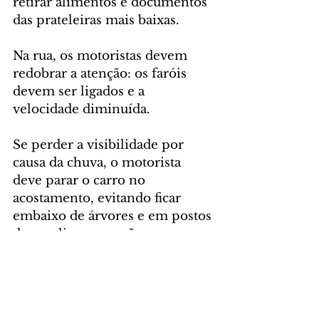
retirar alimentos e documentos 
das prateleiras mais baixas.
Na rua, os motoristas devem 
redobrar a atenção: os faróis 
devem ser ligados e a 
velocidade diminuída.
Se perder a visibilidade por 
causa da chuva, o motorista 
deve parar o carro no 
acostamento, evitando ficar 
embaixo de árvores e em postos 
de gasolina, para não correr 
riscos de queda de galhos ou de 
estruturas metálicas.
“Em caso de alagamento deve 