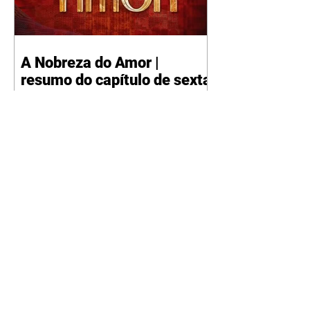
A Nobreza do Amor |
resumo do capítulo de sexta
- 07/08/2026
Omar afirma a Tonho que lutará
pelo amor de Alika. Salma
repreende Miguel e Fátima por
terem sido rudes com Omar.
Maria Helena aconselha Manoel
sobre seu namoro com Ana
Maria. Pressionado, Bakari revela
a Jendal que Chinua esteve em
terras inimigas. Omar pede que
Alika o acompanhe até a agência
bancária. Chinua alerta Dumi,
Akin e Ladisa sobre as