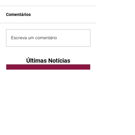
Comentários
Escreva um comentário
Últimas Notícias
Quem Ama Cuida | resumo
do capítulo de sábado -