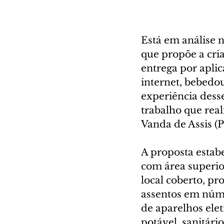
Está em análise 
que propõe a cri
entrega por aplic
internet, bebedo
experiência dess
trabalho que rea
Vanda de Assis (P
A proposta estab
com área superio
local coberto, pr
assentos em núme
de aparelhos elet
potável, sanitári