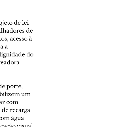
eto de lei 
alhadores de 
os, acesso à 
a a 
dignidade do 
readora 
e porte, 
ibilizem um 
tar com 
 de recarga 
 com água 
cação visual 