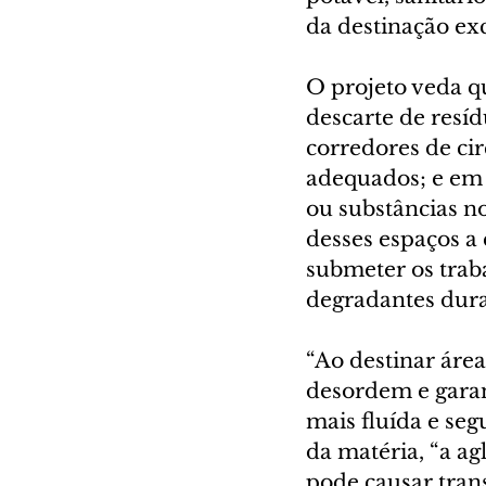
da destinação exc
O projeto veda q
descarte de resíd
corredores de cir
adequados; e em l
ou substâncias no
desses espaços a
submeter os traba
degradantes dura
“Ao destinar área
desordem e garan
mais fluída e seg
da matéria, “a a
pode causar tran