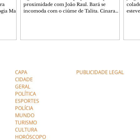
ra
proximidade com João Raul. Bará se
colad
ogia Mau
incomoda com o ciúme de Talita. Cinara
estev
e Rafael
desabafa com Ronei e decide passar uns
infor
dias na casa de Palhares. Agrado pede para
e pro
 casal.
ter uma conversa com Eduarda. Janete
Iran 
 de
confronta Zilá, que garante à irmã que não
Monal
o marido
conhece Verônica. Ronei reconhece uma
Dióge
 seu
possível bolsa de Zilá entre os pertences de
olhei
l
Verônica, e liga para Cinara. Agrado pensa
Verôn
Editorias
Editais Certificados
ntar no
em desfazer sua dupla com Eduarda para
praia
 o
ajudar João Raul sem prejudicar a amiga.
Suele
CAPA
PUBLICIDADE LEGAL
fugir 
CIDADE
GERAL
POLÍTICA
ESPORTES
POLÍCIA
MUNDO
TURISMO
CULTURA
HORÓSCOPO