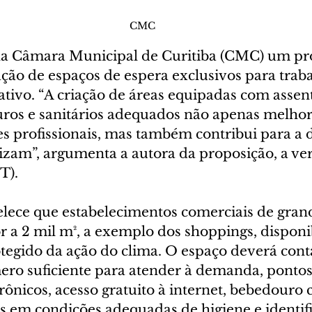
CMC
na Câmara Municipal de Curitiba (CMC) um proj
ação de espaços de espera exclusivos para trab
ativo. “A criação de áreas equipadas com assent
uros e sanitários adequados não apenas melhor
es profissionais, mas também contribui para a 
lizam”, argumenta a autora da proposição, a ve
T).
elece que estabelecimentos comerciais de grand
r a 2 mil m², a exemplo dos shoppings, dispon
otegido da ação do clima. O espaço deverá con
ro suficiente para atender à demanda, pontos
rônicos, acesso gratuito à internet, bebedouro
os em condições adequadas de higiene e identifi