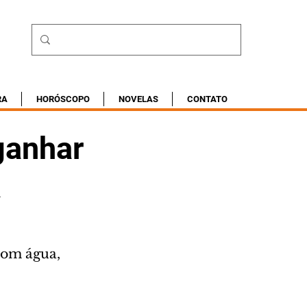
RA
HORÓSCOPO
NOVELAS
CONTATO
ganhar
a
com água, 