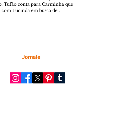
o. Tufão conta para Carminha que
e com Lucinda em busca de
mações sobre Rita. Nina despista Max
cura Jorginho, mas não o encontra.
se muda para a casa de Jorginho.
isa pensa em reconquistar Silas.
nes diz a Roni e Leandro que o
ro Tavinho Nunes assistirá ao jogo.
ica e Noêmia perseguem Cadinho na
Siga
Jornale
 deserta. Dolores sugere que Roni peça
n em casamento. Cadinho consegue
da praia