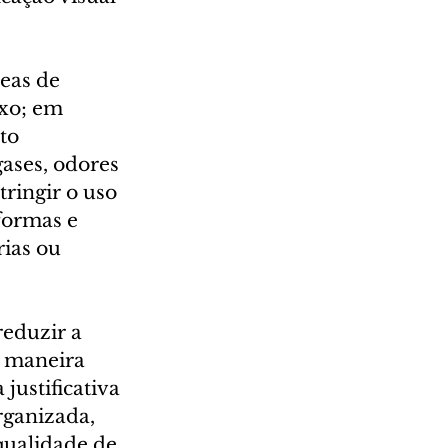
eas de 
ixo; em 
to 
ases, odores 
ringir o uso 
formas e 
ias ou 
reduzir a 
e maneira 
justificativa 
rganizada, 
qualidade de 