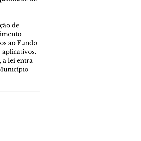
ção de 
cimento 
dos ao Fundo 
aplicativos. 
a lei entra 
Município 