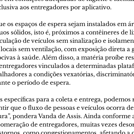
lusiva aos entregadores por aplicativo.
ue os espaços de espera sejam instalados em ár
uos sólidos, isto é, próximos a contêineres de l
culação de veículos sem sinalização e isolamen
ocais sem ventilação, com exposição direta a g
civas à saúde. Além disso, a matéria proíbe rest
 entregadores vinculados a determinadas plata
lhadores a condições vexatórias, discriminatór
nte o período de espera.
s específicas para a coleta e entrega, podemos 
tir que o fluxo de pessoas e veículos ocorra d
ura”, pondera Vanda de Assis. Ainda conforme a 
glomeração de entregadores, muitas vezes deso
stornos, como congestionamentos, afetando a 