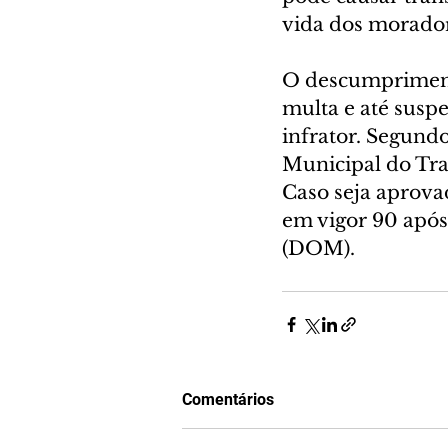
vida dos morador
O descumprimento
multa e até susp
infrator. Segundo
Municipal do Trab
Caso seja aprovad
em vigor 90 após 
(DOM).
Comentários