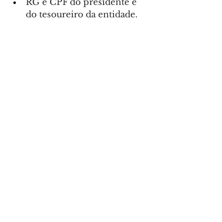
RG e CPF do presidente e 
do tesoureiro da entidade.
Foto: Isabella Mayer/SECOM
CIDADE
Comentários
Escreva um comentário
Últimas Notícias