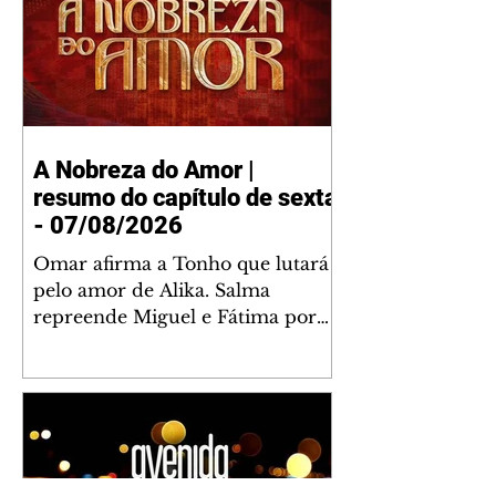
A Nobreza do Amor |
resumo do capítulo de sexta
- 07/08/2026
Omar afirma a Tonho que lutará
pelo amor de Alika. Salma
repreende Miguel e Fátima por
terem sido rudes com Omar.
Maria Helena aconselha Manoel
sobre seu namoro com Ana
Maria. Pressionado, Bakari revela
a Jendal que Chinua esteve em
terras inimigas. Omar pede que