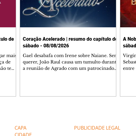
ulo de
Coração Acelerado | resumo do capítulo de
A Nob
sábado - 08/08/2026
sábad
gar mais
Gael desabafa com Irene sobre Naiane. Sem
Virgí
ça de
querer, João Raul causa um tumulto durante
Sebas
 não tem
a reunião de Agrado com um patrocinador.
entre
ia.
Zilá orienta Osmar a seguir Cinara, que
que B
ão de
percebe a movimentação e alerta Ronei.
nega 
ntino
Palhares confronta Cinara sobre a
Tonho
aproximação com Ronei. Eduarda pensa
a fam
una no
em pedir a Valéria para ficar com Sol. Gael
com O
a. Dora
decide terminar com Naiane. João Raul
e é d
m
inventa para Agrado que não está
comen
Editorias
Editais Certificados
Lyris
conseguindo conviver com seu sucesso, e
tungs
urante de
termina o relacionamento dos dois.
Dióge
CAPA
PUBLICIDADE LEGAL
CIDADE