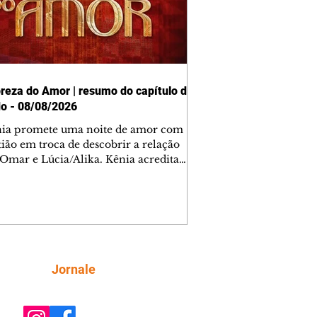
reza do Amor | resumo do capítulo de
o - 08/08/2026
nia promete uma noite de amor com
tião em troca de descobrir a relação
 Omar e Lúcia/Alika. Kênia acredita
inta esteja mesmo ao lado de Jendal, e
o convite para jantar com os dois.
 desabafa com Casemiro e conta que
ília de Lúcia/Alika tem uma dívida
mar. Ana Maria vai à casa de Manoel
estratada por Fortunato. José e Omar
tam sobre a possível jazida de
Siga
Jornale
tênio na região. Virgínia provoca
nes na frente de Marta. Binta s