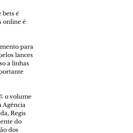
 bets é 
 online é 
iamento para 
pelos lances 
o a linhas 
portante 
% o volume 
à Agência 
da, Regis 
ente do 
ão dos 