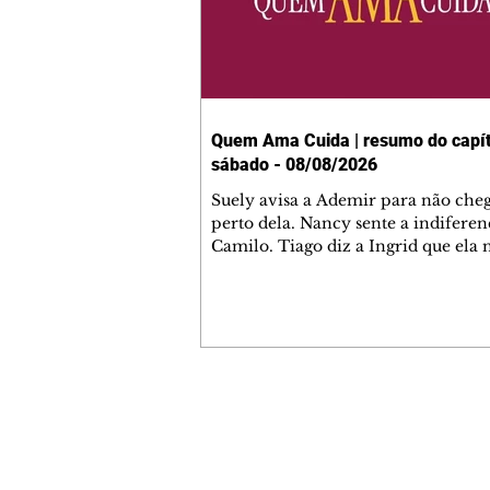
Quem Ama Cuida | resumo do capít
sábado - 08/08/2026
Suely avisa a Ademir para não che
perto dela. Nancy sente a indiferen
Camilo. Tiago diz a Ingrid que ela
competência para presidir a joalher
André conta a Pedro que a associaç
advogados expulsou Ademir. Laure
contrata Adriana para servir no
restaurante. Adriana vê Pedro e Br
restaurante. Bruna provoca Adrian
pede ajuda a André para marcar u
Contato comercial
encontro com Suely. Adriana diz a 
mmjornale@gmail.com
que está feliz trabalhando no resta
Telefone: (41) 99978-9956
Nanc