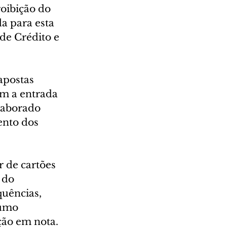
roibição do 
a para esta 
de Crédito e 
apostas 
om a entrada 
laborado 
ento dos 
 de cartões 
 do 
quências, 
sumo 
ação em nota.