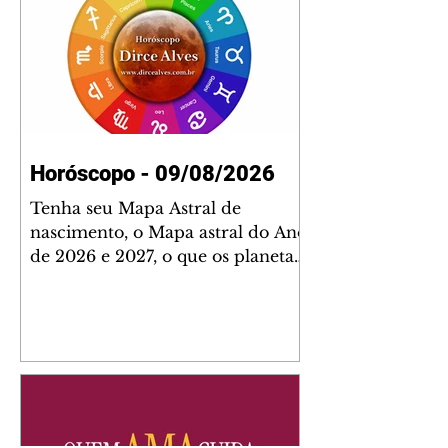
Horóscopo - 09/08/2026
Tenha seu Mapa Astral de
nascimento, o Mapa astral do Ano
de 2026 e 2027, o que os planetas
indicam para o seu: Trabalho,
Amor, Dinheiro, Saúde e Família.
Estudo com 35 páginas. Adquira
já através da nossa loja virtual ou
na loja física: rua Emiliano
Perneta 30 – loja 21 – galeria
Cezar Franco – centro –
Curitiba. Você pode pedir