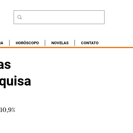
RA
HORÓSCOPO
NOVELAS
CONTATO
as
squisa
 10,9%