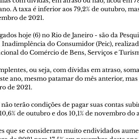
lias com dívidas, em atraso ou não, ficou em 7
o. A taxa é inferior aos 79,2% de outubro, mas
embro de 2021.
ados hoje (6) no Rio de Janeiro - são da Pesqui
Inadimplência do Consumidor (Peic), realizad
ional do Comércio de Bens, Serviços e Turis
implentes, ou seja, com dívidas em atraso, so
te ano, mesmo patamar do mês anterior, mas 
ro de 2021.
e não terão condições de pagar suas contas sub
 10,6% de outubro e dos 10,1% de novembro do 
es que se consideram muito endividados aume