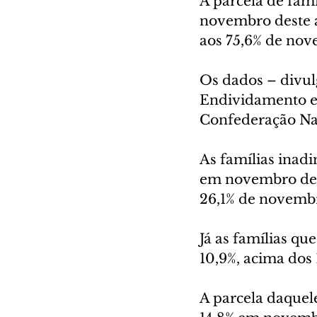
A parcela de famí
novembro deste an
aos 75,6% de nov
Os dados – divulg
Endividamento e 
Confederação Nac
As famílias inad
em novembro des
26,1% de novemb
Já as famílias qu
10,9%, acima dos
A parcela daquel