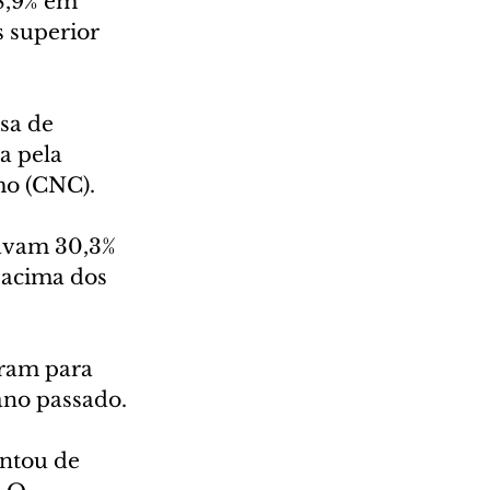
8,9% em 
 superior 
sa de 
a pela 
mo (CNC).
mavam 30,3% 
acima dos 
iram para 
ano passado.
ntou de 