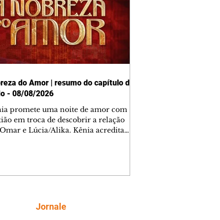
reza do Amor | resumo do capítulo de
o - 08/08/2026
nia promete uma noite de amor com
tião em troca de descobrir a relação
 Omar e Lúcia/Alika. Kênia acredita
inta esteja mesmo ao lado de Jendal, e
o convite para jantar com os dois.
 desabafa com Casemiro e conta que
ília de Lúcia/Alika tem uma dívida
mar. Ana Maria vai à casa de Manoel
estratada por Fortunato. José e Omar
tam sobre a possível jazida de
Siga
Jornale
tênio na região. Virgínia provoca