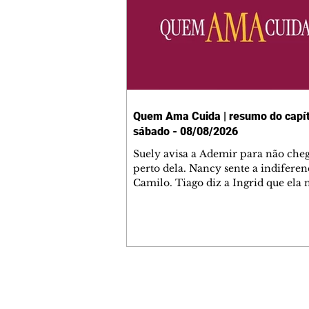
Quem Ama Cuida | resumo do capít
sábado - 08/08/2026
Suely avisa a Ademir para não che
perto dela. Nancy sente a indiferen
Camilo. Tiago diz a Ingrid que ela
competência para presidir a joalher
André conta a Pedro que a associaç
advogados expulsou Ademir. Laure
contrata Adriana para servir no
restaurante. Adriana vê Pedro e Br
restaurante. Bruna provoca Adrian
pede ajuda a André para marcar u
Contato comercial
encontro com Suely. Adriana diz a 
mmjornale@gmail.com