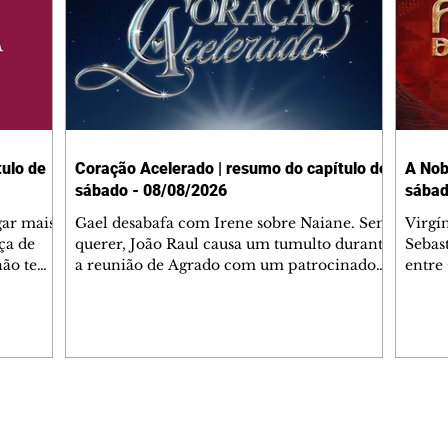
ulo de
Coração Acelerado | resumo do capítulo de
A Nob
sábado - 08/08/2026
sábad
gar mais
Gael desabafa com Irene sobre Naiane. Sem
Virgí
ça de
querer, João Raul causa um tumulto durante
Sebas
 não tem
a reunião de Agrado com um patrocinador.
entre
ia.
Zilá orienta Osmar a seguir Cinara, que
que B
ão de
percebe a movimentação e alerta Ronei.
nega 
ntino
Palhares confronta Cinara sobre a
Tonho
aproximação com Ronei. Eduarda pensa
a fam
una no
em pedir a Valéria para ficar com Sol. Gael
com O
a. Dora
decide terminar com Naiane. João Raul
e é d
m
inventa para Agrado que não está
comen
Editorias
Editais Certificados
Lyris
conseguindo conviver com seu sucesso, e
tungs