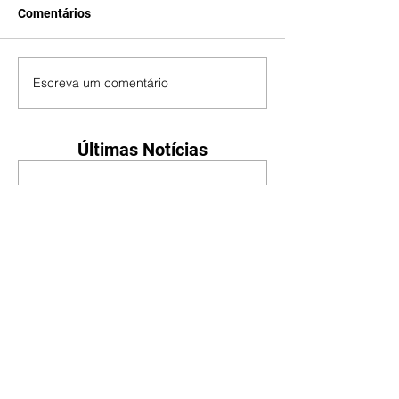
Comentários
Escreva um comentário
Últimas Notícias
Mundo POP: Zé Felipe
decora novo jatinho com
ilustração de Virgínia e dos
filhos
07/08/2026
Reprodução/Instagram/@zefelip
e Zé Felipe chamou a atenção dos
seguidores ao revelar um detalhe
especial de sua nova aeronave. O
cantor compartilhou nesta